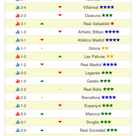
3-4
Villarreal
2-3
Osasuna
3-1
Real Valladolid
1-3
Athletic Bilbao
0-1
Atlético Madrid
=
1-1
Girona
1-0
Las Palmas
1-2
Real Madrid
0-3
Leganés
1-0
Getafe
=
2-2
Real Betis
=
2-2
Barcellona
1-3
Espanyol
2-0
Maiorca
0-1
Siviglia
2-0
Real Sociedad