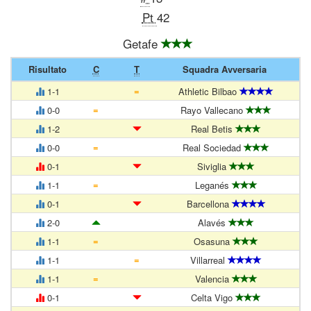
Pt
42
Getafe
Risultato
C
T
Squadra Avversaria
=
1-1
Athletic Bilbao
=
0-0
Rayo Vallecano
1-2
Real Betis
=
0-0
Real Sociedad
0-1
Siviglia
=
1-1
Leganés
0-1
Barcellona
2-0
Alavés
=
1-1
Osasuna
=
1-1
Villarreal
=
1-1
Valencia
0-1
Celta Vigo