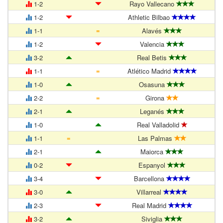
1-2
Rayo Vallecano
1-2
Athletic Bilbao
=
1-1
Alavés
1-2
Valencia
3-2
Real Betis
=
1-1
Atlético Madrid
1-0
Osasuna
=
2-2
Girona
2-1
Leganés
1-0
Real Valladolid
=
1-1
Las Palmas
2-1
Maiorca
0-2
Espanyol
3-4
Barcellona
3-0
Villarreal
2-3
Real Madrid
3-2
Siviglia