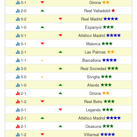
0-1
Girona
2-0
Real Valladolid
0-2
Real Madrid
1-0
Espanyol
0-1
Atlético Madrid
0-1
Maiorca
2-1
Las Palmas
=
1-1
Barcellona
3-0
Real Sociedad
=
0-0
Siviglia
1-0
Alavés
2-1
Girona
1-2
Real Betis
0-1
Leganés
2-1
Atlético Madrid
2-1
Osasuna
1-2
Villarreal