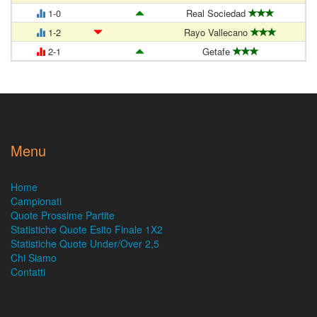
1-0
Real Sociedad
1-2
Rayo Vallecano
2-1
Getafe
Menu
Home
Campionati
Quote Prossime Partite
Statistiche Quote Esito Finale 1X2
Statistiche Quote Under/Over 2,5
Chi Siamo
Contatti