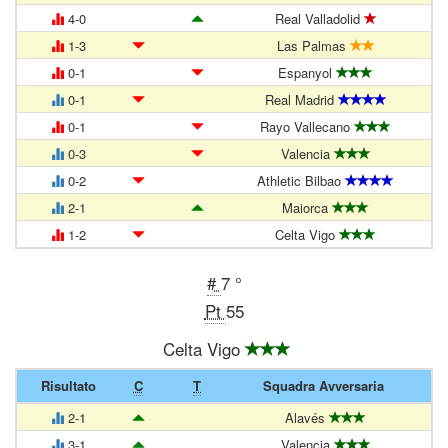
4-0
Real Valladolid
1-3
Las Palmas
0-1
Espanyol
0-1
Real Madrid
0-1
Rayo Vallecano
0-3
Valencia
0-2
Athletic Bilbao
2-1
Maiorca
1-2
Celta Vigo
#
7 °
Pt
55
Celta Vigo
Risultato
C
T
Squadra Avversaria
2-1
Alavés
3-1
Valencia