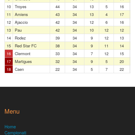
10
Troyes
44
34
13
5
16
11
Amiens
43
34
13
4
17
12
Ajaccio
42
34
12
6
16
13
Pau
42
34
10
12
12
14
Rodez
39
34
9
12
13
15
Red Star FC
38
34
9
11
14
16
Clermont
33
34
7
12
15
17
Martigues
32
34
9
5
20
18
Caen
22
34
5
7
22
Menu
Home
Campionati