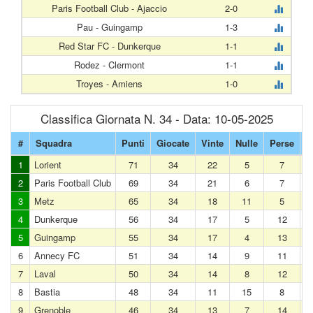
Paris Football Club - Ajaccio
2-0
Pau - Guingamp
1-3
Red Star FC - Dunkerque
1-1
Rodez - Clermont
1-1
Troyes - Amiens
1-0
Classifica Giornata N. 34 - Data: 10-05-2025
#
Squadra
Punti
Giocate
Vinte
Nulle
Perse
G
1
Lorient
71
34
22
5
7
2
Paris Football Club
69
34
21
6
7
3
Metz
65
34
18
11
5
4
Dunkerque
56
34
17
5
12
5
Guingamp
55
34
17
4
13
6
Annecy FC
51
34
14
9
11
7
Laval
50
34
14
8
12
8
Bastia
48
34
11
15
8
9
Grenoble
46
34
13
7
14