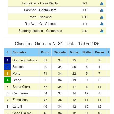
Famalicao - Casa Pia Ac
2-1
Farense - Santa Clara
1-2
Porto - Nacional
3-0
Rio Ave - Gil Vicente
1-1
Sporting Lisbona - Guimaraes
2-0
Classifica Giornata N. 34 - Data: 17-05-2025
#
Squadra
Punti
Giocate
Vinte
Nulle
Perse
Gol
1
Sporting Lisbona
82
34
25
7
2
2
Benfica
80
34
25
5
4
3
Porto
71
34
22
5
7
4
Braga
66
34
19
9
6
5
Santa Clara
57
34
17
6
11
6
Guimaraes
54
34
14
12
8
7
Famalicao
47
34
12
11
11
8
Estoril
46
34
12
10
12
9
Casa Pia Ac
45
34
12
9
13