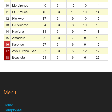
10
Moreirense
40
34
10
10
14
11
FC Arouca
40
34
10
10
14
12
Rio Ave
37
34
9
10
15
13
Gil Vicente
34
34
8
10
16
14
Nacional
34
34
9
7
18
15
Amadora
29
34
7
8
19
16
Farense
27
34
6
9
19
17
Avs Futebol Sad
27
34
5
12
17
18
Boavista
24
34
6
6
22
Menu
Home
Campionati