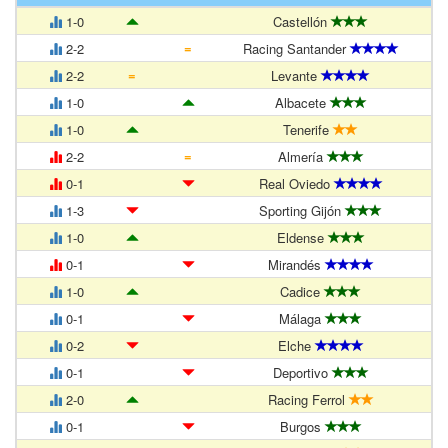
1-0
Castellón
=
2-2
Racing Santander
=
2-2
Levante
1-0
Albacete
1-0
Tenerife
=
2-2
Almería
0-1
Real Oviedo
1-3
Sporting Gijón
1-0
Eldense
0-1
Mirandés
1-0
Cadice
0-1
Málaga
0-2
Elche
0-1
Deportivo
2-0
Racing Ferrol
0-1
Burgos