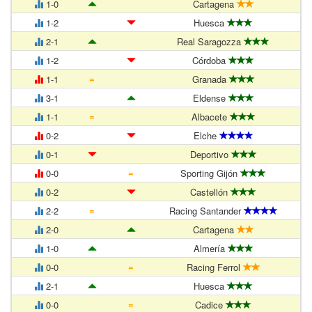
1-0
Cartagena
1-2
Huesca
2-1
Real Saragozza
1-2
Córdoba
=
1-1
Granada
3-1
Eldense
=
1-1
Albacete
0-2
Elche
0-1
Deportivo
=
0-0
Sporting Gijón
0-2
Castellón
=
2-2
Racing Santander
2-0
Cartagena
1-0
Almería
=
0-0
Racing Ferrol
2-1
Huesca
=
0-0
Cadice