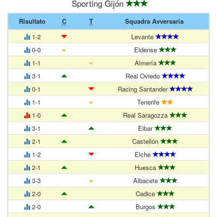
Sporting Gijón
Risultato
C
T
Squadra Avversaria
1-2
Levante
=
0-0
Eldense
=
1-1
Almería
3-1
Real Oviedo
0-1
Racing Santander
=
1-1
Tenerife
1-0
Real Saragozza
3-1
Eibar
2-1
Castellón
1-2
Elche
2-1
Huesca
=
3-3
Albacete
2-0
Cadice
2-0
Burgos