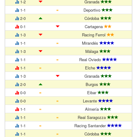
1-2
Granada
=
1-1
Deportivo
2-0
Córdoba
0-1
Cartagena
1-3
Racing Ferrol
=
1-1
Mirandés
1-3
Málaga
=
1-1
Real Oviedo
=
1-1
Elche
1-3
Granada
2-0
Burgos
=
0-0
Eibar
=
0-0
Levante
=
1-1
Almería
=
1-1
Real Saragozza
=
1-1
Racing Santander
=
1-1
Córdoba