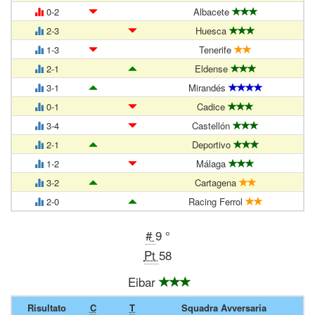
0-2
Albacete
2-3
Huesca
1-3
Tenerife
2-1
Eldense
3-1
Mirandés
0-1
Cadice
3-4
Castellón
2-1
Deportivo
1-2
Málaga
3-2
Cartagena
2-0
Racing Ferrol
#
9 °
Pt
58
Eibar
Risultato
C
T
Squadra Avversaria