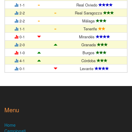
=
1-1
Real Oviedo
=
2-2
Real Saragozza
=
2-2
Málaga
=
1-1
Tenerife
0-1
Mirandés
2-0
Granada
1-0
Burgos
4-1
Córdoba
0-1
Levante
Menu
Home
Campionati