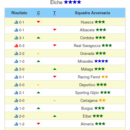
Elche
Risultato
C
T
Squadra Avversaria
0-1
Huesca
0-1
Albacete
3-1
Córdoba
0-3
Real Saragozza
=
2-2
Granada
1-0
Mirandés
3-0
Málaga
0-1
Racing Ferrol
=
0-0
Deportivo
2-1
Sporting Gijón
=
0-0
Cartagena
1-0
Burgos
2-0
Eibar
1-2
Almería