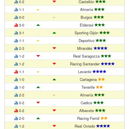
0-2
Castellón
=
1-1
Almería
=
0-0
Burgos
3-0
Eldense
3-1
Sporting Gijón
=
1-1
Deportivo
2-3
Mirandés
1-2
Real Saragozza
1-2
Racing Santander
=
1-1
Levante
1-0
Cartagena
1-0
Tenerife
=
2-2
Almería
0-2
Cadice
0-2
Albacete
2-0
Racing Ferrol
1-2
Real Oviedo