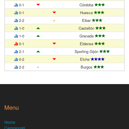
0-1
Córdoba
0-1
Huesca
=
2-2
Eibar
1-0
Castellón
1-0
Granada
0-1
Eldense
2-1
Sporting Gijón
0-2
Elche
=
2-2
Burgos
Menu
Home
Campionati