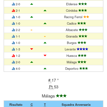
2-0
Eldense
2-1
Córdoba
1-0
Racing Ferrol
1-0
Cadice
=
2-2
Albacete
=
1-1
Granada
1-0
Burgos
1-3
Levante
1-2
Huesca
2-0
Málaga
4-0
Deportivo
#
17 °
Pt
53
Málaga
Risultato
C
T
Squadra Avversaria