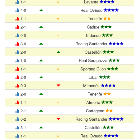
=
1-1
Levante
4-0
Real Oviedo
=
1-1
Tenerife
2-1
Cadice
=
0-0
Eldense
3-0
Racing Santander
2-0
Castellón
1-0
Real Saragozza
=
1-1
Sporting Gijón
2-0
Eibar
0-3
Mirandés
2-0
Tenerife
=
1-1
Almería
2-1
Cartagena
0-2
Racing Santander
3-1
Castellón
=
1-1
Real Oviedo