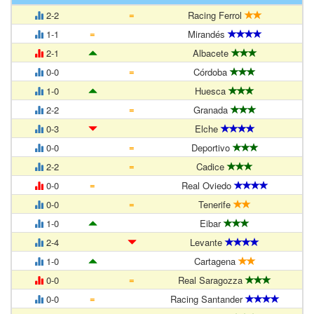
=
2-2
Racing Ferrol
=
1-1
Mirandés
2-1
Albacete
=
0-0
Córdoba
1-0
Huesca
=
2-2
Granada
0-3
Elche
=
0-0
Deportivo
=
2-2
Cadice
=
0-0
Real Oviedo
=
0-0
Tenerife
1-0
Eibar
2-4
Levante
1-0
Cartagena
=
0-0
Real Saragozza
=
0-0
Racing Santander