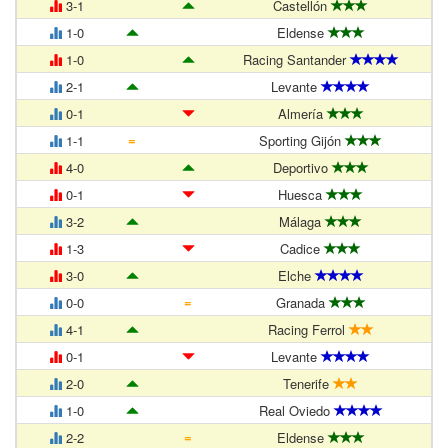
3-1
Castellón
1-0
Eldense
1-0
Racing Santander
2-1
Levante
0-1
Almería
=
1-1
Sporting Gijón
4-0
Deportivo
0-1
Huesca
3-2
Málaga
1-3
Cadice
3-0
Elche
=
0-0
Granada
4-1
Racing Ferrol
0-1
Levante
2-0
Tenerife
1-0
Real Oviedo
=
2-2
Eldense