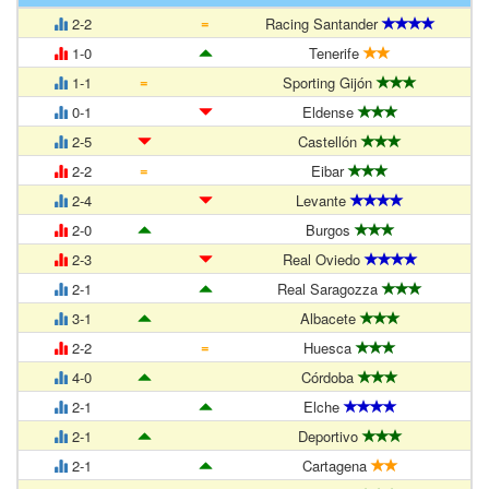
=
2-2
Racing Santander
1-0
Tenerife
=
1-1
Sporting Gijón
0-1
Eldense
2-5
Castellón
=
2-2
Eibar
2-4
Levante
2-0
Burgos
2-3
Real Oviedo
2-1
Real Saragozza
3-1
Albacete
=
2-2
Huesca
4-0
Córdoba
2-1
Elche
2-1
Deportivo
2-1
Cartagena