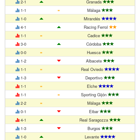
2-1
Granada
=
1-1
Málaga
1-0
Mirandés
4-1
Racing Ferrol
=
1-1
Cadice
3-0
Córdoba
=
0-0
Huesca
1-2
Albacete
=
1-1
Real Oviedo
1-3
Deportivo
=
1-1
Elche
=
1-1
Sporting Gijón
=
2-2
Málaga
0-1
Eibar
4-1
Real Saragozza
1-3
Burgos
1-0
Levante