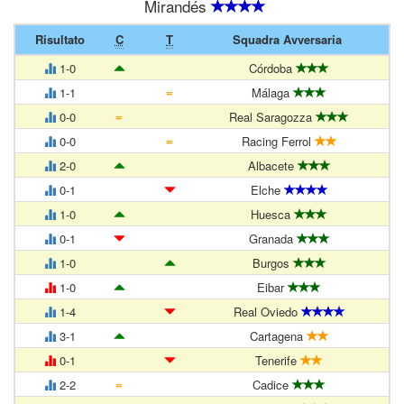
Mirandés
Risultato
C
T
Squadra Avversaria
1-0
Córdoba
=
1-1
Málaga
=
0-0
Real Saragozza
=
0-0
Racing Ferrol
2-0
Albacete
0-1
Elche
1-0
Huesca
0-1
Granada
1-0
Burgos
1-0
Eibar
1-4
Real Oviedo
3-1
Cartagena
0-1
Tenerife
=
2-2
Cadice