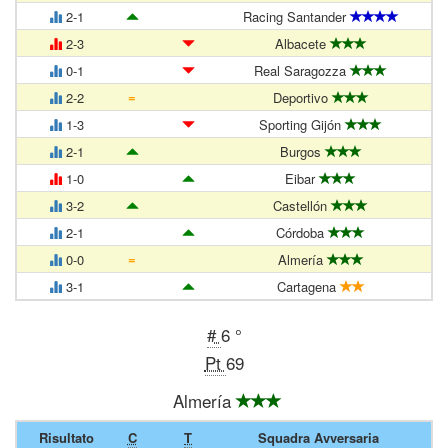
2-1
Racing Santander
2-3
Albacete
0-1
Real Saragozza
=
2-2
Deportivo
1-3
Sporting Gijón
2-1
Burgos
1-0
Eibar
3-2
Castellón
2-1
Córdoba
=
0-0
Almería
3-1
Cartagena
#
6 °
Pt
69
Almería
Risultato
C
T
Squadra Avversaria