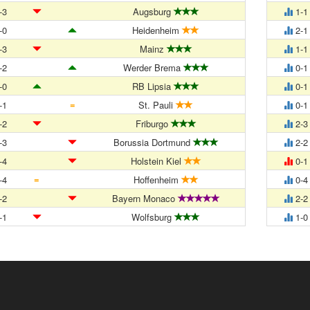
-3
Augsburg
1-1
-0
Heidenheim
2-1
-3
Mainz
1-1
-2
Werder Brema
0-1
-0
RB Lipsia
0-1
=
-1
St. Pauli
0-1
-2
Friburgo
2-3
-3
Borussia Dortmund
2-2
-4
Holstein Kiel
0-1
=
-4
Hoffenheim
0-4
-2
Bayern Monaco
2-2
-1
Wolfsburg
1-0