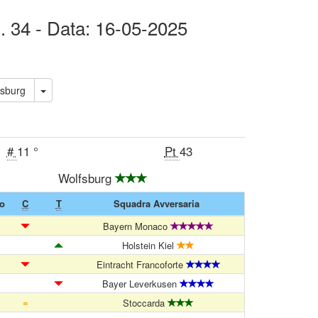
N. 34 - Data: 16-05-2025
adbach - Wolfsburg
#
11 °
Pt
43
Wolfsburg
to
C
T
Squadra Avversaria
Bayern Monaco
Holstein Kiel
Eintracht Francoforte
Bayer Leverkusen
=
Stoccarda