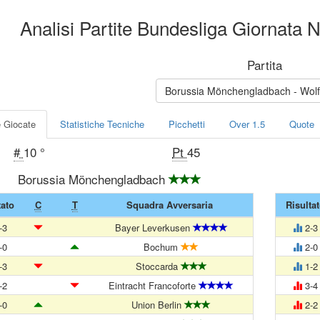
Analisi Partite Bundesliga Giornata 
Partita
Borussia Mönchengl
e Giocate
Statistiche Tecniche
Picchetti
Over 1.5
Quote
#
10 °
Pt
45
Borussia Mönchengladbach
tato
C
T
Squadra Avversaria
Risulta
-3
Bayer Leverkusen
2-3
-0
Bochum
2-0
-3
Stoccarda
1-2
-2
Eintracht Francoforte
3-4
-0
Union Berlin
2-2