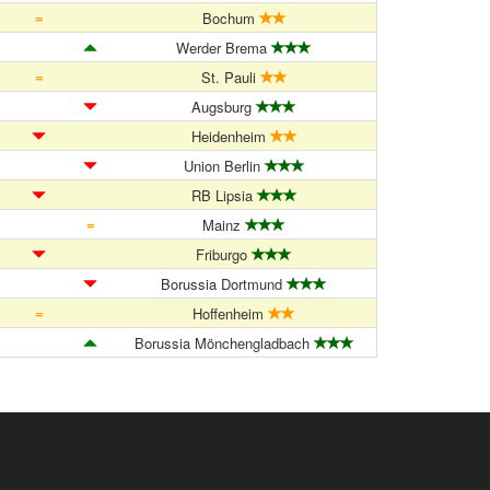
=
Bochum
Werder Brema
=
St. Pauli
Augsburg
Heidenheim
Union Berlin
RB Lipsia
=
Mainz
Friburgo
Borussia Dortmund
=
Hoffenheim
Borussia Mönchengladbach