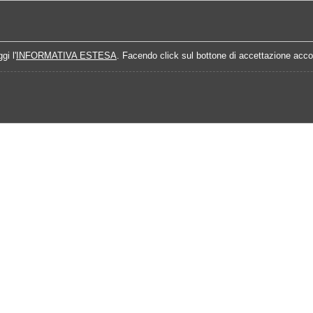
Home
Campionati
Quote Prossime Partit
gi l'
INFORMATIVA ESTESA
. Facendo click sul bottone di accettazione accon
025
Analisi Prossimo Turno