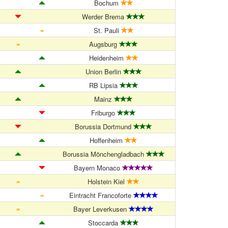
Bochum
Werder Brema
=
St. Pauli
=
Augsburg
Heidenheim
Union Berlin
RB Lipsia
Mainz
Friburgo
Borussia Dortmund
Hoffenheim
Borussia Mönchengladbach
Bayern Monaco
=
Holstein Kiel
=
Eintracht Francoforte
=
Bayer Leverkusen
Stoccarda