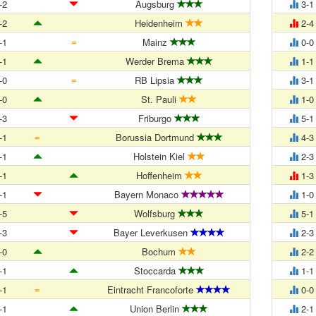
-2
Augsburg
3-1
-2
Heidenheim
2-4
=
-1
Mainz
0-0
-1
Werder Brema
1-1
=
-0
RB Lipsia
3-1
-0
St. Pauli
1-0
-3
Friburgo
5-1
=
-1
Borussia Dortmund
4-3
-1
Holstein Kiel
2-3
-1
Hoffenheim
1-3
-1
Bayern Monaco
1-0
-5
Wolfsburg
5-1
-3
Bayer Leverkusen
2-3
-0
Bochum
2-2
-1
Stoccarda
1-1
=
-1
Eintracht Francoforte
0-0
-1
Union Berlin
2-1