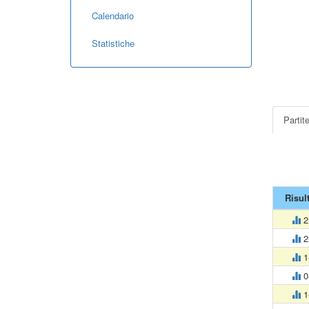
Calendario
Statistiche
Partit
Risul
2
2
1
0
1