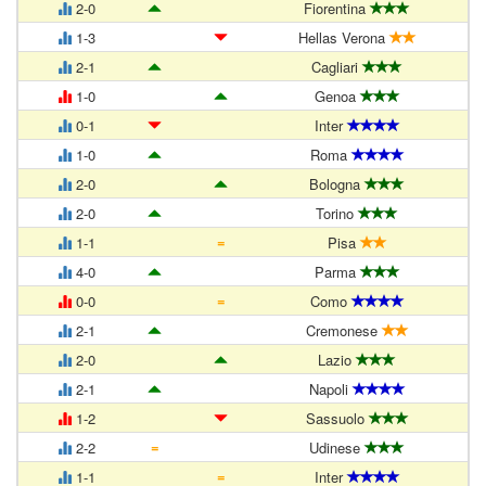
2-0
Fiorentina
1-3
Hellas Verona
2-1
Cagliari
1-0
Genoa
0-1
Inter
1-0
Roma
2-0
Bologna
2-0
Torino
=
1-1
Pisa
4-0
Parma
=
0-0
Como
2-1
Cremonese
2-0
Lazio
2-1
Napoli
1-2
Sassuolo
=
2-2
Udinese
=
1-1
Inter