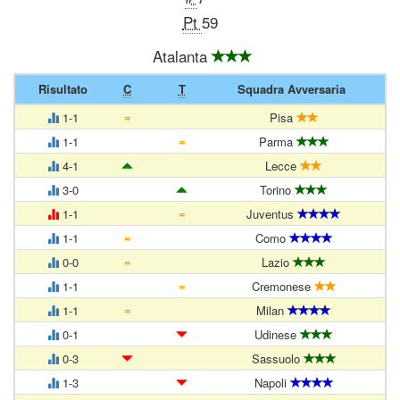
Pt
59
Atalanta
Risultato
C
T
Squadra Avversaria
=
1-1
Pisa
=
1-1
Parma
4-1
Lecce
3-0
Torino
=
1-1
Juventus
=
1-1
Como
=
0-0
Lazio
=
1-1
Cremonese
=
1-1
Milan
0-1
Udinese
0-3
Sassuolo
1-3
Napoli