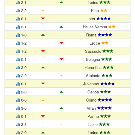
2-1
Torino
=
2-2
Pisa
0-1
Inter
3-1
Hellas Verona
1-0
Roma
1-2
Lecce
1-2
Sassuolo
0-1
Bologna
3-0
Fiorentina
=
2-2
Atalanta
0-1
Juventus
2-0
Genoa
=
0-0
Como
3-0
Milan
0-1
Parma
=
3-3
Lazio
2-0
Torino