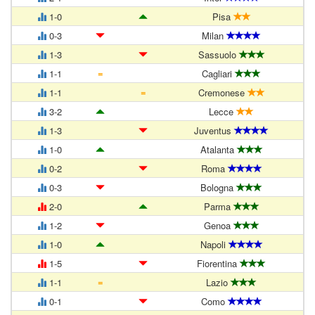
1-0
Pisa
0-3
Milan
1-3
Sassuolo
=
1-1
Cagliari
=
1-1
Cremonese
3-2
Lecce
1-3
Juventus
1-0
Atalanta
0-2
Roma
0-3
Bologna
2-0
Parma
1-2
Genoa
1-0
Napoli
1-5
Fiorentina
=
1-1
Lazio
0-1
Como