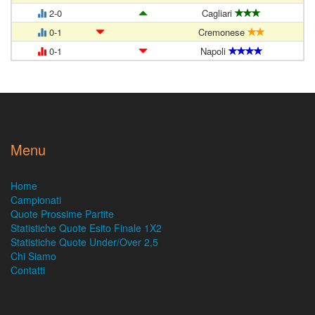
2-0
Cagliari
0-1
Cremonese
0-1
Napoli
Menu
Home
Campionati
Quote Prossime Partite
Statistiche Quote Esito Finale 1X2
Statistiche Quote Under/Over 2,5
Chi Siamo
Contatti