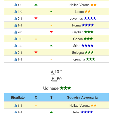
1-0
Hellas Verona
3-0
Lecce
0-1
Juventus
=
1-1
Roma
2-3
Cagliari
=
0-0
Genoa
3-2
Milan
0-1
Bologna
=
1-1
Fiorentina
#
10 °
Pt
50
Udinese
Risultato
C
T
Squadra Avversaria
=
1-1
Hellas Verona
2-1
Inter