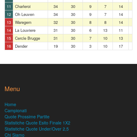
11
Charleroi
34
30
9
7
14
12
Oh Leuven
34
30
9
7
14
13
Waregem
32
30
8
8
14
14
La Louviere
31
30
6
13
11
15
Cercle Brugge
31
30
7
10
13
16
Dender
19
30
3
10
17
Menu
Home
Campionati
Quote Prossime Partite
Statistiche Quote Esito Finale 1X2
Statistiche Quote Under/Over 2,5
Chi Siamo