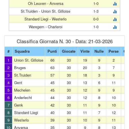
Oh Leuven - Anversa
1-0
St.Truiden - Union St. Gilloise
1-3
Standard Liegi - Westerlo
0-0
Waregem - Charleroi
1-0
Classifica Giornata N. 30 - Data: 21-03-2026
#
Squadra
Punti
Giocate
Vinte
Nulle
Perse
Gol
1
Union St. Gilloise
66
30
19
9
2
2
Bruges
63
30
20
3
7
3
St.Truiden
57
30
18
3
9
4
Gent
45
30
13
6
11
5
Mechelen
45
30
12
9
9
6
Anderlecht
44
30
12
8
10
7
Genk
42
30
11
9
10
8
Standard Liegi
40
30
11
7
12
9
Westerlo
39
30
10
9
11
10
Anversa
35
30
9
8
13