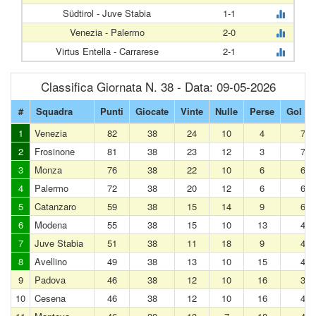
Südtirol - Juve Stabia
1-1
Venezia - Palermo
2-0
Virtus Entella - Carrarese
2-1
Classifica Giornata N. 38 - Data: 09-05-2026
#
Squadra
Punti
Giocate
Vinte
Nulle
Perse
Gol Fat
1
Venezia
82
38
24
10
4
77
2
Frosinone
81
38
23
12
3
76
3
Monza
76
38
22
10
6
61
4
Palermo
72
38
20
12
6
61
5
Catanzaro
59
38
15
14
9
62
6
Modena
55
38
15
10
13
49
7
Juve Stabia
51
38
11
18
9
44
8
Avellino
49
38
13
10
15
43
9
Padova
46
38
12
10
16
39
10
Cesena
46
38
12
10
16
45