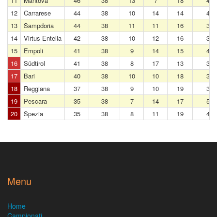
11
Mantova
46
38
13
7
18
45
12
Carrarese
44
38
10
14
14
47
13
Sampdoria
44
38
11
11
16
35
14
Virtus Entella
42
38
10
12
16
36
15
Empoli
41
38
9
14
15
47
16
Südtirol
41
38
8
17
13
38
17
Bari
40
38
10
10
18
38
18
Reggiana
37
38
9
10
19
36
19
Pescara
35
38
7
14
17
51
20
Spezia
35
38
8
11
19
43
Menu
Home
Campionati