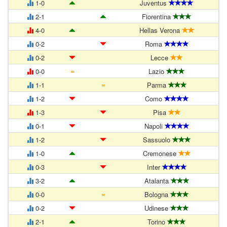
1-0
Juventus
2-1
Fiorentina
4-0
Hellas Verona
0-2
Roma
0-2
Lecce
=
0-0
Lazio
=
1-1
Parma
1-2
Como
1-3
Pisa
0-1
Napoli
1-2
Sassuolo
1-0
Cremonese
0-3
Inter
3-2
Atalanta
=
0-0
Bologna
0-2
Udinese
2-1
Torino