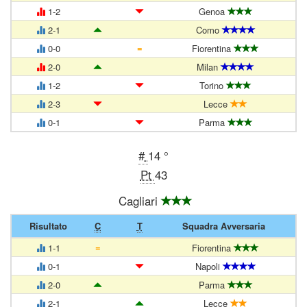
1-2
Genoa
2-1
Como
=
0-0
Fiorentina
2-0
Milan
1-2
Torino
2-3
Lecce
0-1
Parma
#
14 °
Pt
43
Cagliari
Risultato
C
T
Squadra Avversaria
=
1-1
Fiorentina
0-1
Napoli
2-0
Parma
2-1
Lecce