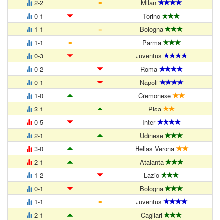
=
2-2
Milan
0-1
Torino
=
1-1
Bologna
=
1-1
Parma
0-3
Juventus
0-2
Roma
0-1
Napoli
1-0
Cremonese
3-1
Pisa
0-5
Inter
2-1
Udinese
3-0
Hellas Verona
2-1
Atalanta
1-2
Lazio
0-1
Bologna
=
1-1
Juventus
2-1
Cagliari