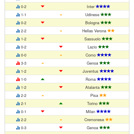
0-2
Inter
=
1-1
Udinese
0-2
Bologna
=
2-2
Hellas Verona
1-2
Sassuolo
0-2
Lazio
=
0-0
Como
=
3-3
Genoa
1-2
Juventus
1-0
Roma
1-2
Atalanta
=
2-2
Pisa
2-1
Torino
0-1
Milan
=
2-2
Cremonese
0-3
Genoa