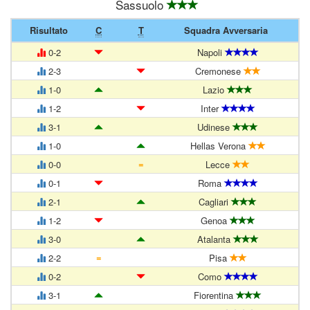
Sassuolo
Risultato
C
T
Squadra Avversaria
0-2
Napoli
2-3
Cremonese
1-0
Lazio
1-2
Inter
3-1
Udinese
1-0
Hellas Verona
=
0-0
Lecce
0-1
Roma
2-1
Cagliari
1-2
Genoa
3-0
Atalanta
=
2-2
Pisa
0-2
Como
3-1
Fiorentina