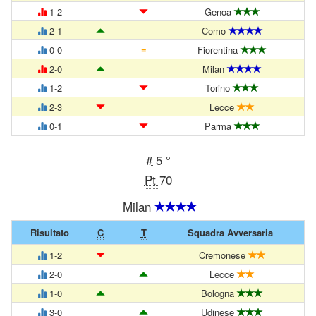
1-2
Genoa
2-1
Como
=
0-0
Fiorentina
2-0
Milan
1-2
Torino
2-3
Lecce
0-1
Parma
#
5 °
Pt
70
Milan
Risultato
C
T
Squadra Avversaria
1-2
Cremonese
2-0
Lecce
1-0
Bologna
3-0
Udinese