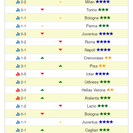
=
2-2
Milan
0-1
Torino
=
1-1
Bologna
=
1-1
Parma
0-3
Juventus
0-2
Roma
0-1
Napoli
1-0
Cremonese
3-1
Pisa
0-5
Inter
2-1
Udinese
3-0
Hellas Verona
2-1
Atalanta
1-2
Lazio
0-1
Bologna
=
1-1
Juventus
2-1
Cagliari