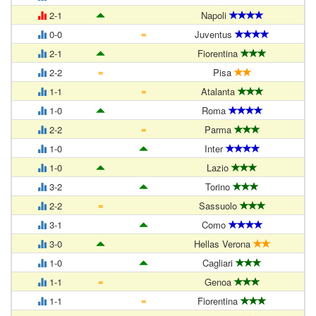
2-1
Napoli
=
0-0
Juventus
2-1
Fiorentina
=
2-2
Pisa
=
1-1
Atalanta
1-0
Roma
=
2-2
Parma
1-0
Inter
1-0
Lazio
3-2
Torino
=
2-2
Sassuolo
3-1
Como
3-0
Hellas Verona
1-0
Cagliari
=
1-1
Genoa
=
1-1
Fiorentina