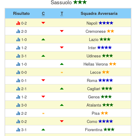
Sassuolo
Risultato
C
T
Squadra Avversaria
0-2
Napoli
2-3
Cremonese
1-0
Lazio
1-2
Inter
3-1
Udinese
1-0
Hellas Verona
=
0-0
Lecce
0-1
Roma
2-1
Cagliari
1-2
Genoa
3-0
Atalanta
=
2-2
Pisa
0-2
Como
3-1
Fiorentina