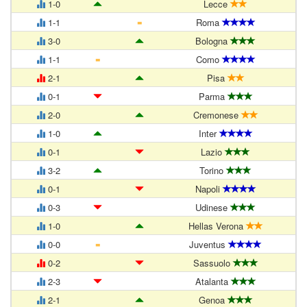
1-0
Lecce
=
1-1
Roma
3-0
Bologna
=
1-1
Como
2-1
Pisa
0-1
Parma
2-0
Cremonese
1-0
Inter
0-1
Lazio
3-2
Torino
0-1
Napoli
0-3
Udinese
1-0
Hellas Verona
=
0-0
Juventus
0-2
Sassuolo
2-3
Atalanta
2-1
Genoa