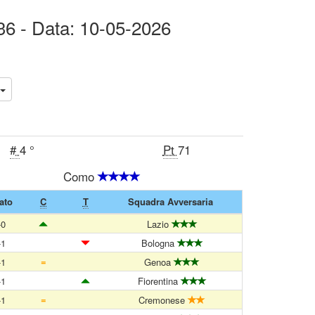
 36 - Data: 10-05-2026
#
4 °
Pt
71
Como
ato
C
T
Squadra Avversaria
-0
Lazio
-1
Bologna
=
-1
Genoa
-1
Fiorentina
=
-1
Cremonese