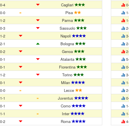
0-4
Cagliari
0
=
0-0
Pisa
1
1-2
Parma
1
0-3
Sassuolo
2
1-2
Napoli
3
2-1
Bologna
2
0-2
Genoa
2
0-1
Atalanta
5
0-1
Fiorentina
0
1-2
Torino
3
0-1
Milan
1
=
0-0
Lecce
2
=
1-1
Juventus
0
0-1
Como
1
=
1-1
Inter
1
0-2
Roma
4