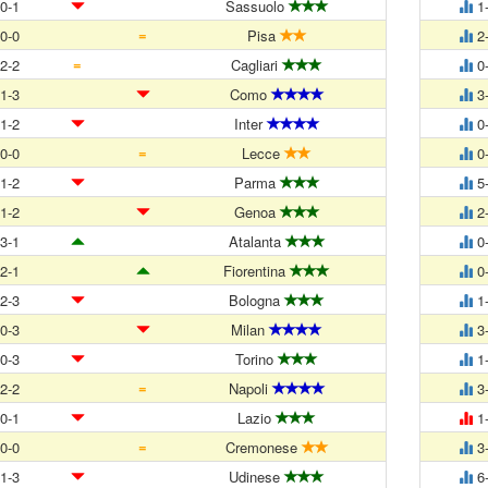
0-1
Sassuolo
1
=
0-0
Pisa
2
=
2-2
Cagliari
0
1-3
Como
3
1-2
Inter
0
=
0-0
Lecce
0
1-2
Parma
5
1-2
Genoa
2
3-1
Atalanta
0
2-1
Fiorentina
0
2-3
Bologna
1
0-3
Milan
3
0-3
Torino
1
=
2-2
Napoli
3
0-1
Lazio
1
=
0-0
Cremonese
3
1-3
Udinese
6