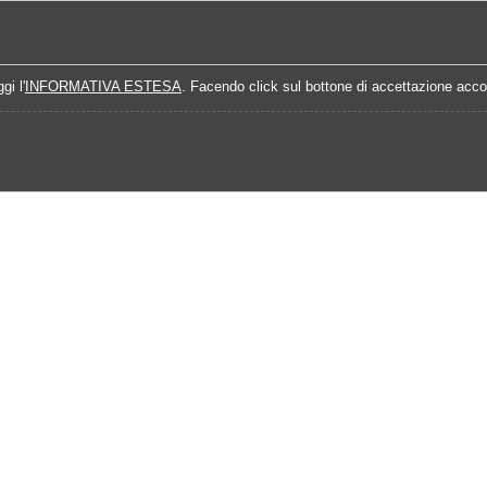
Home
Campionati
Quote Prossime Partit
gi l'
INFORMATIVA ESTESA
. Facendo click sul bottone di accettazione accon
alisi Prossimo Turno