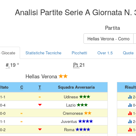
Analisi Partite Serie A Giornata N.
Partita
Hellas Verona - Como
e Giocate
Statistiche Tecniche
Picchetti
Over 1.5
Quote
#
19 °
Pt
21
Hellas Verona
ltato
C
T
Squadra Avversaria
Risult
=
1-1
Udinese
2
0-4
Lazio
0
=
0-0
Cremonese
1
=
1-1
Juventus
2
0-2
Roma
1