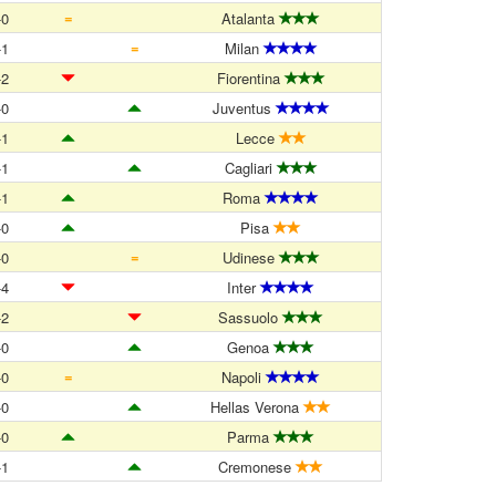
=
-0
Atalanta
=
-1
Milan
-2
Fiorentina
-0
Juventus
-1
Lecce
-1
Cagliari
-1
Roma
-0
Pisa
=
-0
Udinese
-4
Inter
-2
Sassuolo
-0
Genoa
=
-0
Napoli
-0
Hellas Verona
-0
Parma
-1
Cremonese