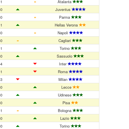
=
-1
Atalanta
-0
Juventus
=
-0
Parma
-1
Hellas Verona
=
-0
Napoli
=
-0
Cagliari
-1
Torino
-0
Sassuolo
-4
Inter
-1
Roma
-3
Milan
-0
Lecce
-0
Udinese
-0
Pisa
=
-1
Bologna
-0
Lazio
-0
Torino