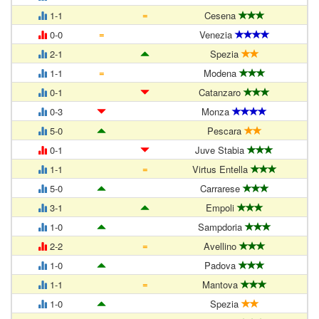
=
1-1
Cesena
=
0-0
Venezia
2-1
Spezia
=
1-1
Modena
0-1
Catanzaro
0-3
Monza
5-0
Pescara
0-1
Juve Stabia
=
1-1
Virtus Entella
5-0
Carrarese
3-1
Empoli
1-0
Sampdoria
=
2-2
Avellino
1-0
Padova
=
1-1
Mantova
1-0
Spezia