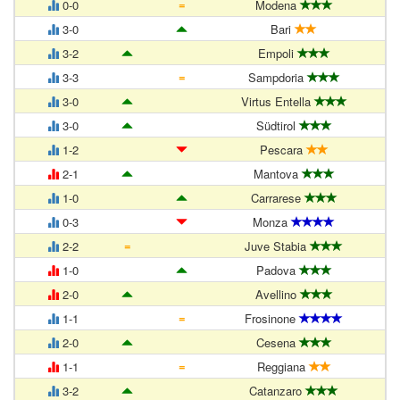
=
0-0
Modena
3-0
Bari
3-2
Empoli
=
3-3
Sampdoria
3-0
Virtus Entella
3-0
Südtirol
1-2
Pescara
2-1
Mantova
1-0
Carrarese
0-3
Monza
=
2-2
Juve Stabia
1-0
Padova
2-0
Avellino
=
1-1
Frosinone
2-0
Cesena
=
1-1
Reggiana
3-2
Catanzaro