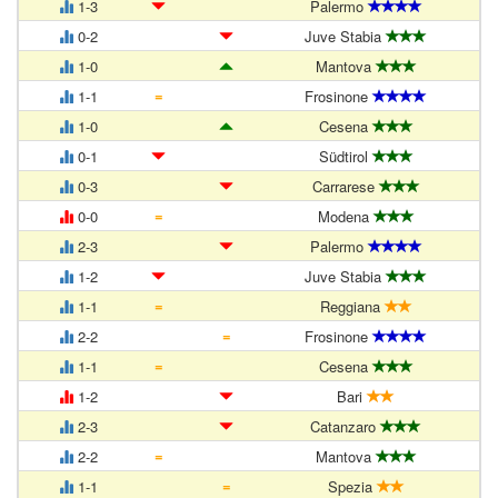
1-3
Palermo
0-2
Juve Stabia
1-0
Mantova
=
1-1
Frosinone
1-0
Cesena
0-1
Südtirol
0-3
Carrarese
=
0-0
Modena
2-3
Palermo
1-2
Juve Stabia
=
1-1
Reggiana
=
2-2
Frosinone
=
1-1
Cesena
1-2
Bari
2-3
Catanzaro
=
2-2
Mantova
=
1-1
Spezia