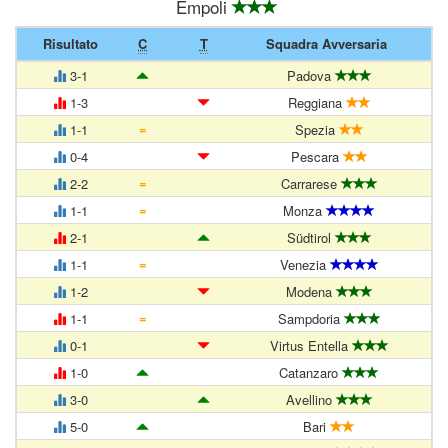
Empoli
Risultato
C
T
Squadra Avversaria
3-1
Padova
1-3
Reggiana
=
1-1
Spezia
0-4
Pescara
=
2-2
Carrarese
=
1-1
Monza
2-1
Südtirol
=
1-1
Venezia
1-2
Modena
=
1-1
Sampdoria
0-1
Virtus Entella
1-0
Catanzaro
3-0
Avellino
5-0
Bari