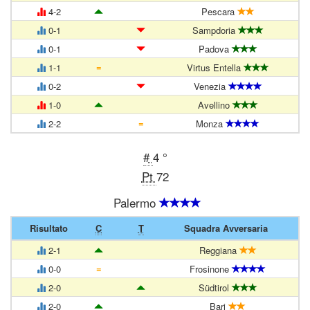
4-2
Pescara
0-1
Sampdoria
0-1
Padova
=
1-1
Virtus Entella
0-2
Venezia
1-0
Avellino
=
2-2
Monza
#
4 °
Pt
72
Palermo
Risultato
C
T
Squadra Avversaria
2-1
Reggiana
=
0-0
Frosinone
2-0
Südtirol
2-0
Bari