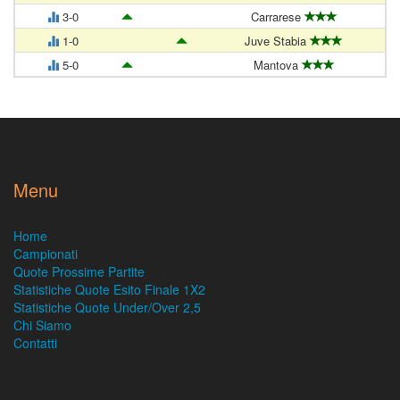
3-0
Carrarese
1-0
Juve Stabia
5-0
Mantova
Menu
Home
Campionati
Quote Prossime Partite
Statistiche Quote Esito Finale 1X2
Statistiche Quote Under/Over 2,5
Chi Siamo
Contatti