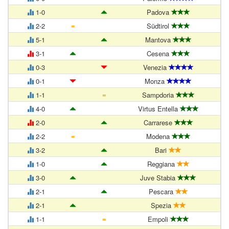
1-0
Padova
=
2-2
Südtirol
5-1
Mantova
3-1
Cesena
0-3
Venezia
0-1
Monza
=
1-1
Sampdoria
4-0
Virtus Entella
2-0
Carrarese
=
2-2
Modena
3-2
Bari
1-0
Reggiana
3-0
Juve Stabia
2-1
Pescara
2-1
Spezia
=
1-1
Empoli