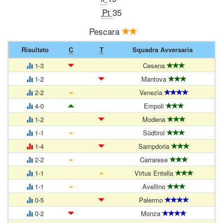
Pt
35
Pescara
Risultato
C
T
Squadra Avversaria
1-3
Cesena
1-2
Mantova
=
2-2
Venezia
4-0
Empoli
1-2
Modena
=
1-1
Südtirol
1-4
Sampdoria
=
2-2
Carrarese
=
1-1
Virtus Entella
=
1-1
Avellino
0-5
Palermo
0-2
Monza