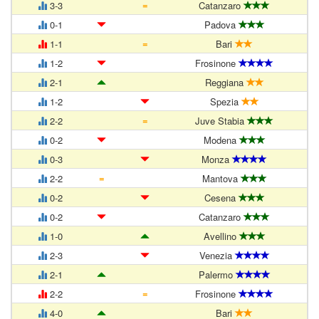
=
3-3
Catanzaro
0-1
Padova
=
1-1
Bari
1-2
Frosinone
2-1
Reggiana
1-2
Spezia
=
2-2
Juve Stabia
0-2
Modena
0-3
Monza
=
2-2
Mantova
0-2
Cesena
0-2
Catanzaro
1-0
Avellino
2-3
Venezia
2-1
Palermo
=
2-2
Frosinone
4-0
Bari