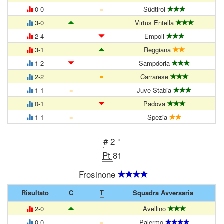
=
0-0
Südtirol
3-0
Virtus Entella
2-4
Empoli
3-1
Reggiana
1-2
Sampdoria
=
2-2
Carrarese
=
1-1
Juve Stabia
0-1
Padova
=
1-1
Spezia
#
2 °
Pt
81
Frosinone
Risultato
C
T
Squadra Avversaria
2-0
Avellino
=
0-0
Palermo