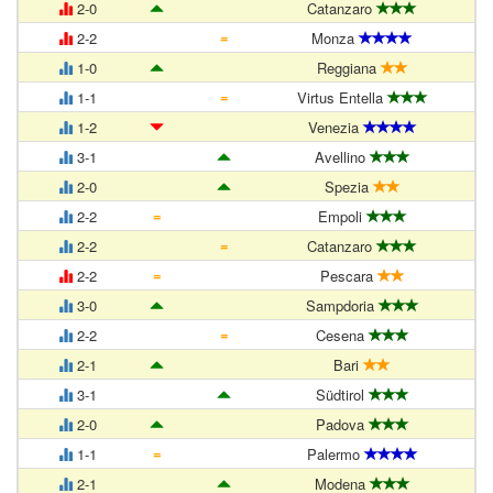
2-0
Catanzaro
=
2-2
Monza
1-0
Reggiana
=
1-1
Virtus Entella
1-2
Venezia
3-1
Avellino
2-0
Spezia
=
2-2
Empoli
=
2-2
Catanzaro
=
2-2
Pescara
3-0
Sampdoria
=
2-2
Cesena
2-1
Bari
3-1
Südtirol
2-0
Padova
=
1-1
Palermo
2-1
Modena