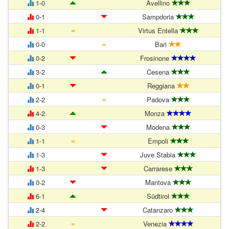
1-0
Avellino
0-1
Sampdoria
=
1-1
Virtus Entella
=
0-0
Bari
0-2
Frosinone
3-2
Cesena
0-1
Reggiana
=
2-2
Padova
4-2
Monza
0-3
Modena
=
1-1
Empoli
1-3
Juve Stabia
1-3
Carrarese
0-2
Mantova
6-1
Südtirol
2-4
Catanzaro
=
2-2
Venezia