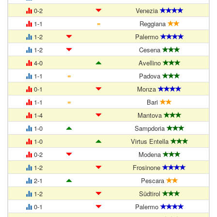
0-2
Venezia
=
1-1
Reggiana
1-2
Palermo
1-2
Cesena
4-0
Avellino
=
1-1
Padova
0-1
Monza
=
1-1
Bari
1-4
Mantova
1-0
Sampdoria
1-0
Virtus Entella
0-2
Modena
1-2
Frosinone
2-1
Pescara
1-2
Südtirol
0-1
Palermo