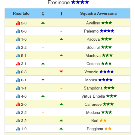
Frosinone
Risultato
C
T
Squadra Avversaria
2-0
Avellino
=
0-0
Palermo
1-0
Padova
=
2-2
Südtirol
5-1
Mantova
3-1
Cesena
0-3
Venezia
0-1
Monza
=
1-1
Sampdoria
4-0
Virtus Entella
2-0
Carrarese
=
2-2
Modena
3-2
Bari
1-0
Reggiana