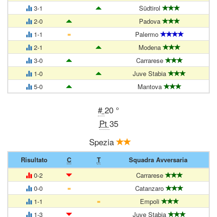
3-1
Südtirol
2-0
Padova
=
1-1
Palermo
2-1
Modena
3-0
Carrarese
1-0
Juve Stabia
5-0
Mantova
#
20 °
Pt
35
Spezia
Risultato
C
T
Squadra Avversaria
0-2
Carrarese
=
0-0
Catanzaro
=
1-1
Empoli
1-3
Juve Stabia