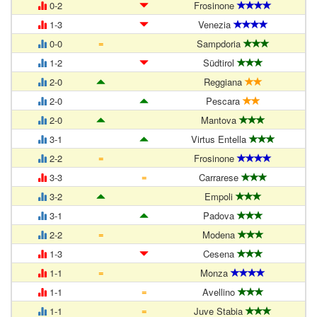
0-2
Frosinone
1-3
Venezia
=
0-0
Sampdoria
1-2
Südtirol
2-0
Reggiana
2-0
Pescara
2-0
Mantova
3-1
Virtus Entella
=
2-2
Frosinone
=
3-3
Carrarese
3-2
Empoli
3-1
Padova
=
2-2
Modena
1-3
Cesena
=
1-1
Monza
=
1-1
Avellino
=
1-1
Juve Stabia