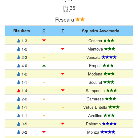
Pt
35
Pescara
Risultato
C
T
Squadra Avversaria
1-3
Cesena
1-2
Mantova
=
2-2
Venezia
4-0
Empoli
1-2
Modena
=
1-1
Südtirol
1-4
Sampdoria
=
2-2
Carrarese
=
1-1
Virtus Entella
=
1-1
Avellino
0-5
Palermo
0-2
Monza