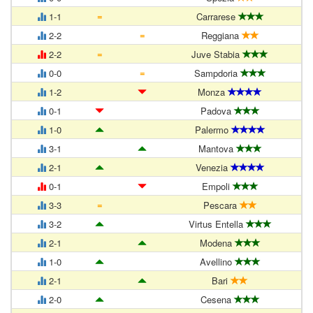
=
1-1
Carrarese
=
2-2
Reggiana
=
2-2
Juve Stabia
=
0-0
Sampdoria
1-2
Monza
0-1
Padova
1-0
Palermo
3-1
Mantova
2-1
Venezia
0-1
Empoli
=
3-3
Pescara
3-2
Virtus Entella
2-1
Modena
1-0
Avellino
2-1
Bari
2-0
Cesena