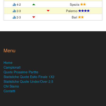
4-2
Spezia
2-3
Palermo
2-3
Bari
Menu
Home
Campionati
Quote Prossime Partite
Statistiche Quote Esito Finale 1X2
Statistiche Quote Under/Over 2,5
Chi Siamo
Contatti