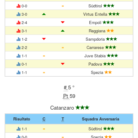
=
0-0
Südtirol
3-0
Virtus Entella
2-4
Empoli
3-1
Reggiana
1-2
Sampdoria
=
2-2
Carrarese
=
1-1
Juve Stabia
0-1
Padova
=
1-1
Spezia
#
5 °
Pt
59
Catanzaro
Risultato
C
T
Squadra Avversaria
=
1-1
Südtirol
=
0-0
Spezia