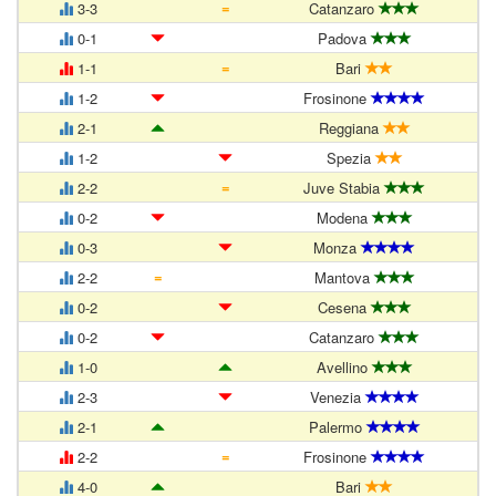
=
3-3
Catanzaro
0-1
Padova
=
1-1
Bari
1-2
Frosinone
2-1
Reggiana
1-2
Spezia
=
2-2
Juve Stabia
0-2
Modena
0-3
Monza
=
2-2
Mantova
0-2
Cesena
0-2
Catanzaro
1-0
Avellino
2-3
Venezia
2-1
Palermo
=
2-2
Frosinone
4-0
Bari