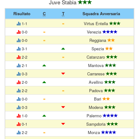
Juve Stabia
Risultato
C
T
Squadra Avversaria
=
1-1
Virtus Entella
=
0-0
Venezia
=
0-0
Reggiana
3-1
Spezia
=
2-2
Catanzaro
2-1
Mantova
0-3
Carrarese
2-0
Avellino
=
2-2
Padova
=
0-0
Bari
0-3
Modena
1-0
Palermo
0-1
Sampdoria
=
2-2
Monza