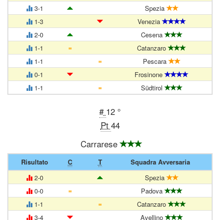
3-1
Spezia
1-3
Venezia
2-0
Cesena
=
1-1
Catanzaro
=
1-1
Pescara
0-1
Frosinone
=
1-1
Südtirol
#
12 °
Pt
44
Carrarese
Risultato
C
T
Squadra Avversaria
2-0
Spezia
=
0-0
Padova
=
1-1
Catanzaro
3-4
Avellino