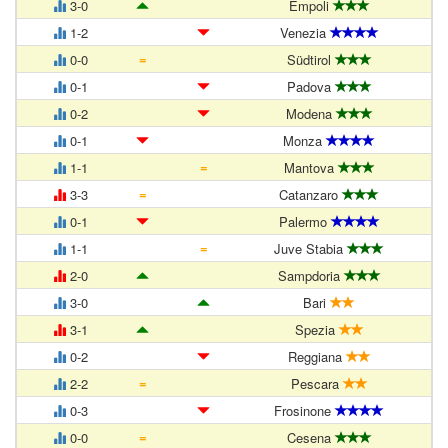
3-0
Empoli
1-2
Venezia
=
0-0
Südtirol
0-1
Padova
0-2
Modena
0-1
Monza
=
1-1
Mantova
=
3-3
Catanzaro
0-1
Palermo
=
1-1
Juve Stabia
2-0
Sampdoria
3-0
Bari
3-1
Spezia
0-2
Reggiana
=
2-2
Pescara
0-3
Frosinone
=
0-0
Cesena