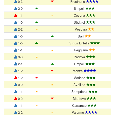
0-3
Frosinone
2-0
Empoli
=
1-1
Cesena
1-0
Südtirol
=
2-2
Pescara
1-0
Bari
1-0
Virtus Entella
=
1-1
Reggiana
=
3-3
Padova
2-1
Empoli
1-2
Monza
1-2
Modena
=
0-0
Avellino
=
1-1
Sampdoria
0-2
Mantova
=
1-1
Carrarese
=
2-2
Palermo