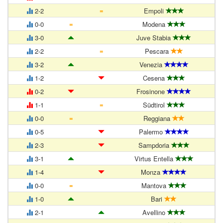
=
2-2
Empoli
=
0-0
Modena
3-0
Juve Stabia
=
2-2
Pescara
3-2
Venezia
1-2
Cesena
0-2
Frosinone
=
1-1
Südtirol
=
0-0
Reggiana
0-5
Palermo
2-3
Sampdoria
3-1
Virtus Entella
1-4
Monza
=
0-0
Mantova
1-0
Bari
2-1
Avellino