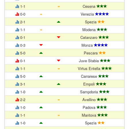
=
1-1
Cesena
=
0-0
Venezia
2-1
Spezia
=
1-1
Modena
0-1
Catanzaro
0-3
Monza
5-0
Pescara
0-1
Juve Stabia
=
1-1
Virtus Entella
5-0
Carrarese
3-1
Empoli
1-0
Sampdoria
=
2-2
Avellino
1-0
Padova
=
1-1
Mantova
1-0
Spezia