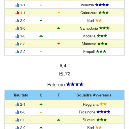
=
1-1
Venezia
=
1-1
Catanzaro
2-0
Bari
3-0
Sampdoria
1-0
Modena
2-3
Mantova
=
2-2
Empoli
#
4 °
Pt
72
Palermo
Risultato
C
T
Squadra Avversaria
2-1
Reggiana
=
0-0
Frosinone
2-0
Südtirol
2-0
Bari