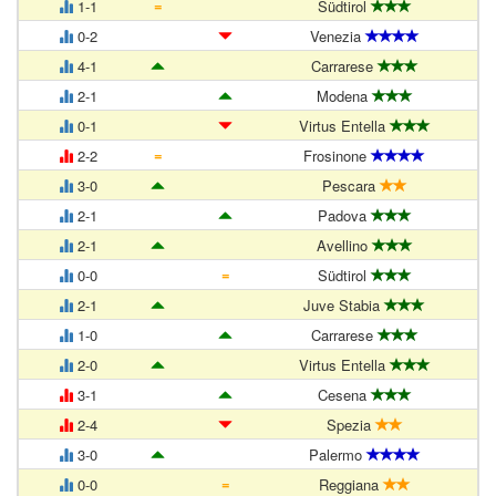
=
1-1
Südtirol
0-2
Venezia
4-1
Carrarese
2-1
Modena
0-1
Virtus Entella
=
2-2
Frosinone
3-0
Pescara
2-1
Padova
2-1
Avellino
=
0-0
Südtirol
2-1
Juve Stabia
1-0
Carrarese
2-0
Virtus Entella
3-1
Cesena
2-4
Spezia
3-0
Palermo
=
0-0
Reggiana