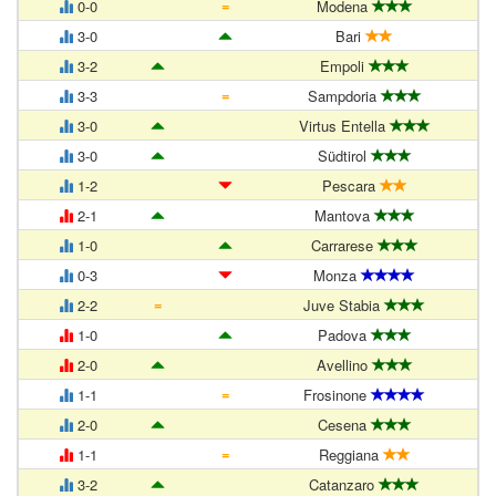
=
0-0
Modena
3-0
Bari
3-2
Empoli
=
3-3
Sampdoria
3-0
Virtus Entella
3-0
Südtirol
1-2
Pescara
2-1
Mantova
1-0
Carrarese
0-3
Monza
=
2-2
Juve Stabia
1-0
Padova
2-0
Avellino
=
1-1
Frosinone
2-0
Cesena
=
1-1
Reggiana
3-2
Catanzaro