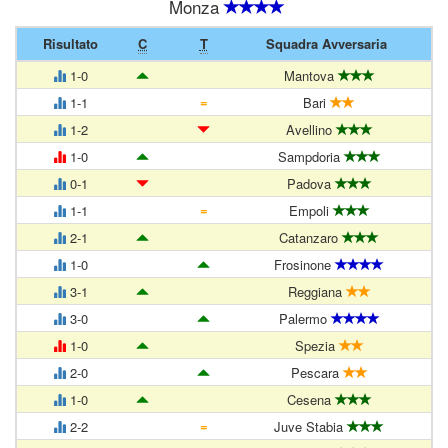
Monza
Risultato
C
T
Squadra Avversaria
1-0
Mantova
=
1-1
Bari
1-2
Avellino
1-0
Sampdoria
0-1
Padova
=
1-1
Empoli
2-1
Catanzaro
1-0
Frosinone
3-1
Reggiana
3-0
Palermo
1-0
Spezia
2-0
Pescara
1-0
Cesena
=
2-2
Juve Stabia