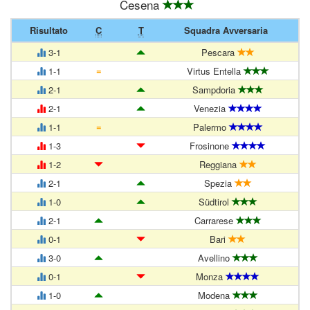
Cesena
Risultato
C
T
Squadra Avversaria
3-1
Pescara
=
1-1
Virtus Entella
2-1
Sampdoria
2-1
Venezia
=
1-1
Palermo
1-3
Frosinone
1-2
Reggiana
2-1
Spezia
1-0
Südtirol
2-1
Carrarese
0-1
Bari
3-0
Avellino
0-1
Monza
1-0
Modena