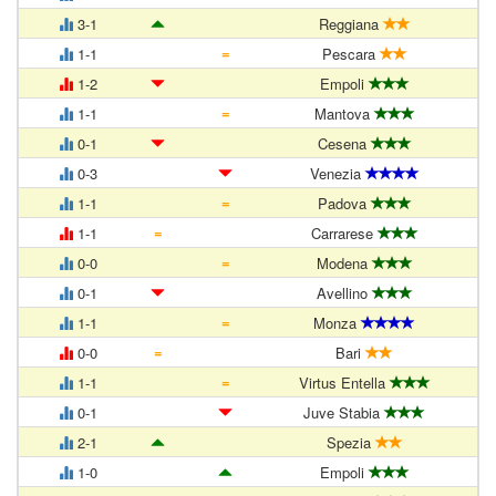
3-1
Reggiana
=
1-1
Pescara
1-2
Empoli
=
1-1
Mantova
0-1
Cesena
0-3
Venezia
=
1-1
Padova
=
1-1
Carrarese
=
0-0
Modena
0-1
Avellino
=
1-1
Monza
=
0-0
Bari
=
1-1
Virtus Entella
0-1
Juve Stabia
2-1
Spezia
1-0
Empoli