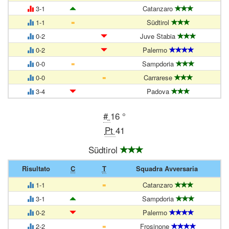
3-1
Catanzaro
=
1-1
Südtirol
0-2
Juve Stabia
0-2
Palermo
=
0-0
Sampdoria
=
0-0
Carrarese
3-4
Padova
#
16 °
Pt
41
Südtirol
Risultato
C
T
Squadra Avversaria
=
1-1
Catanzaro
3-1
Sampdoria
0-2
Palermo
=
2-2
Frosinone