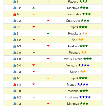
=
1-1
Padova
3-2
Mantova
=
1-1
Juve Stabia
0-2
Catanzaro
0-1
Empoli
2-1
Reggiana
1-2
Bari
1-3
Avellino
2-0
Pescara
1-3
Virtus Entella
0-4
Venezia
2-3
Spezia
=
1-1
Empoli
1-3
Monza
=
0-0
Modena
=
2-2
Frosinone
0-3
Mantova