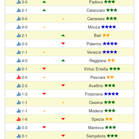
3-0
Padova
2-1
Catanzaro
=
0-0
Carrarese
=
0-0
Monza
2-1
Bari
0-3
Palermo
=
1-1
Venezia
4-0
Reggiana
0-1
Virtus Entella
=
0-0
Pescara
2-3
Avellino
1-3
Frosinone
=
1-1
Cesena
=
1-1
Modena
1-6
Spezia
0-3
Mantova
0-1
Sampdoria