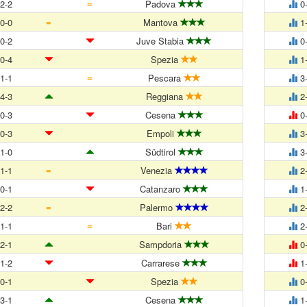
=
2-2
Padova
0
=
0-0
Mantova
1
0-2
Juve Stabia
0
0-4
Spezia
1
=
1-1
Pescara
3
4-3
Reggiana
2
0-3
Cesena
0
0-3
Empoli
3
1-0
Südtirol
3
=
1-1
Venezia
2
0-1
Catanzaro
1
=
2-2
Palermo
2
=
1-1
Bari
2
2-1
Sampdoria
0
1-2
Carrarese
1
0-1
Spezia
0
3-1
Cesena
1