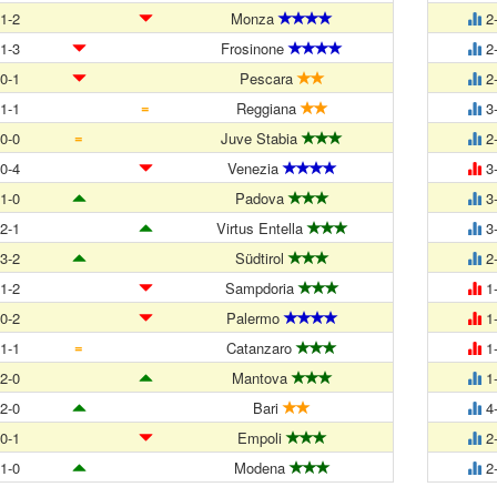
1-2
Monza
2
1-3
Frosinone
2
0-1
Pescara
2
=
1-1
Reggiana
3
=
0-0
Juve Stabia
2
0-4
Venezia
3
1-0
Padova
3
2-1
Virtus Entella
3
3-2
Südtirol
2
1-2
Sampdoria
1
0-2
Palermo
1
=
1-1
Catanzaro
1
2-0
Mantova
1
2-0
Bari
4
0-1
Empoli
2
1-0
Modena
2