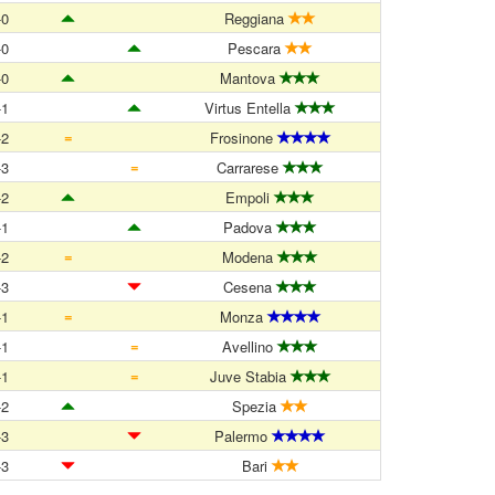
-0
Reggiana
-0
Pescara
-0
Mantova
-1
Virtus Entella
=
-2
Frosinone
=
-3
Carrarese
-2
Empoli
-1
Padova
=
-2
Modena
-3
Cesena
=
-1
Monza
=
-1
Avellino
=
-1
Juve Stabia
-2
Spezia
-3
Palermo
-3
Bari