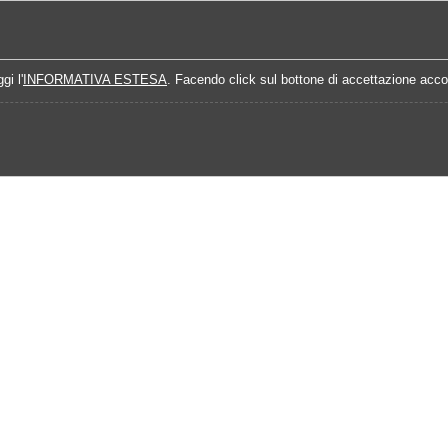
Home
Campionati
Quote Prossime Partit
gi l'
INFORMATIVA ESTESA
. Facendo click sul bottone di accettazione accon
alisi Prossimo Turno