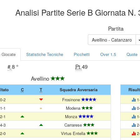
Analisi Partite Serie B Giornata N.
Partita
Avellino - Catanzaro
e Giocate
Statistiche Tecniche
Picchetti
Over 1.5
Quote
#
8 °
Pt
49
Avellino
ltato
C
T
Squadra Avversaria
Risult
0-2
Frosinone
1
=
1-1
Modena
0
2-1
Monza
1
4-3
Carrarese
2
2-0
Virtus Entella
2