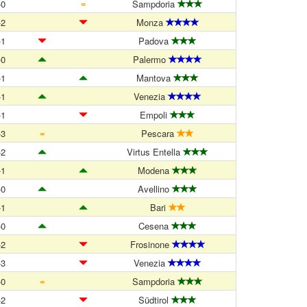
=
-0
Sampdoria
-2
Monza
-1
Padova
-0
Palermo
-1
Mantova
-1
Venezia
-1
Empoli
=
-3
Pescara
-2
Virtus Entella
-1
Modena
-0
Avellino
-1
Bari
-0
Cesena
-2
Frosinone
-3
Venezia
=
-0
Sampdoria
-2
Südtirol