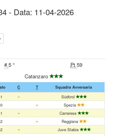
 34 - Data: 11-04-2026
#
5 °
Pt
59
Catanzaro
ato
C
T
Squadra Avversaria
=
-1
Südtirol
=
-0
Spezia
=
-1
Carrarese
=
-2
Reggiana
=
-2
Juve Stabia