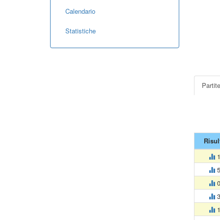
Calendario
Statistiche
Partit
Risul
1
5
0
3
1