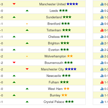
-3
Manchester United
0-
-0
Leeds
0-
-0
Sunderland
1-
=
-1
Brentford
0-
-1
Tottenham
0-
-1
Chelsea
2-
-0
Brighton
2-
-0
Everton
2-
=
-2
Wolverhampton
2-
-2
Bournemouth
0-
-2
Manchester City
0-
-0
Newcastle
0-
-0
Fulham
1-
-0
West Ham
0-
-0
Burnley
1-
-1
Crystal Palace
1-