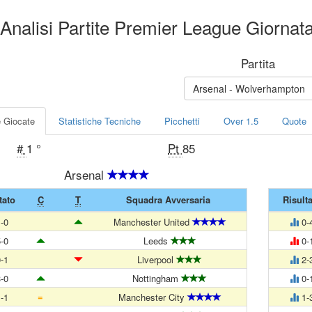
Analisi Partite Premier League Giornat
Partita
Arsenal - Wolverhampton
e Giocate
Statistiche Tecniche
Picchetti
Over 1.5
Quote
#
1 °
Pt
85
Arsenal
tato
C
T
Squadra Avversaria
Risult
-0
Manchester United
0-
-0
Leeds
0-
-1
Liverpool
2-
-0
Nottingham
0-
=
-1
Manchester City
1-