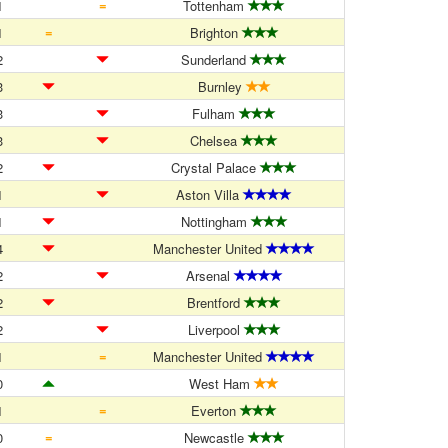
=
1
Tottenham
=
1
Brighton
2
Sunderland
3
Burnley
3
Fulham
3
Chelsea
2
Crystal Palace
1
Aston Villa
1
Nottingham
4
Manchester United
2
Arsenal
2
Brentford
2
Liverpool
=
1
Manchester United
0
West Ham
=
1
Everton
=
0
Newcastle