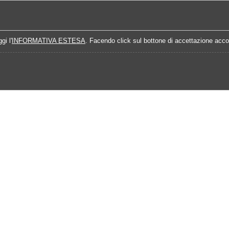
Home
Campionati
Quote Prossime Partit
gi l'
INFORMATIVA ESTESA
. Facendo click sul bottone di accettazione accon
25-2026
Analisi Prossimo Turno