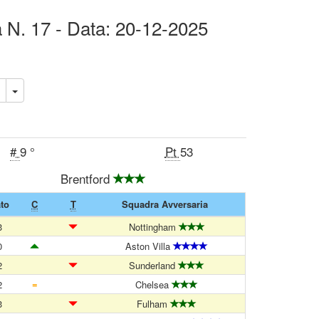
a N. 17 - Data: 20-12-2025
#
9 °
Pt
53
Brentford
ato
C
T
Squadra Avversaria
3
Nottingham
0
Aston Villa
2
Sunderland
=
2
Chelsea
3
Fulham