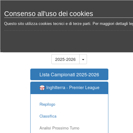
Consenso all'uso dei cookies
Questo sito utilizza cookies tecnici e di terze parti. Per maggiori dettagli leg
Home
Campionati
Inghilterra - Premier League 20
Stagione
2025-2026
Lista Campionati 2025-2026
Inghilterra - Premier League
Riepilogo
Classifica
Analisi Prossimo Turno