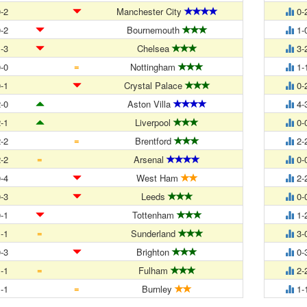
-2
Manchester City
0-
-2
Bournemouth
1-
-3
Chelsea
3-
=
-0
Nottingham
1-
-1
Crystal Palace
0-
-0
Aston Villa
4-
-1
Liverpool
0-
=
-2
Brentford
2-
=
-2
Arsenal
0-
-4
West Ham
2-
-3
Leeds
0-
-1
Tottenham
1-
=
-1
Sunderland
3-
-3
Brighton
0-
=
-1
Fulham
2-
=
-1
Burnley
1-