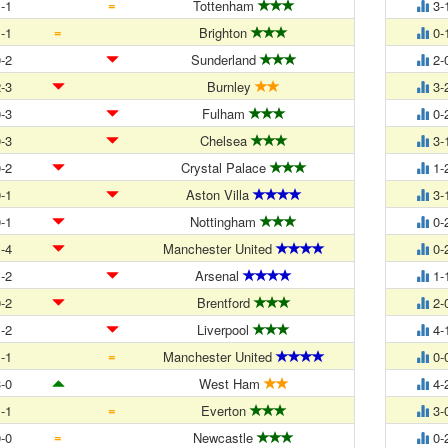
=
-1
Tottenham
3-
=
-1
Brighton
0-
-2
Sunderland
2-
-3
Burnley
3-
-3
Fulham
0-
-3
Chelsea
3-
-2
Crystal Palace
1-
-1
Aston Villa
3-
-1
Nottingham
0-
-4
Manchester United
0-
-2
Arsenal
1-
-2
Brentford
2-
-2
Liverpool
4-
=
-1
Manchester United
0-
-0
West Ham
4-
=
-1
Everton
3-
=
-0
Newcastle
0-