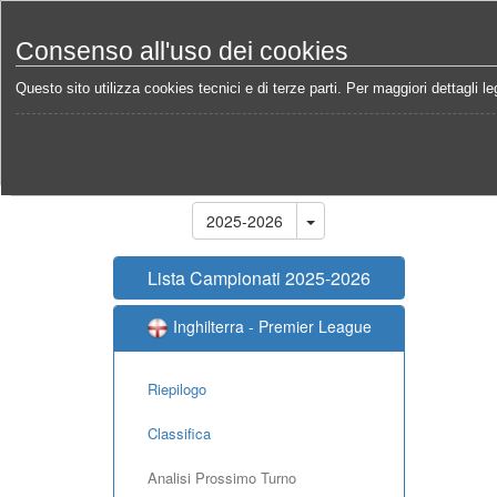
Consenso all'uso dei cookies
Questo sito utilizza cookies tecnici e di terze parti. Per maggiori dettagli leg
Home
Campionati
Inghilterra - Premier League 20
Stagione
2025-2026
Lista Campionati 2025-2026
Inghilterra - Premier League
Riepilogo
Classifica
Analisi Prossimo Turno