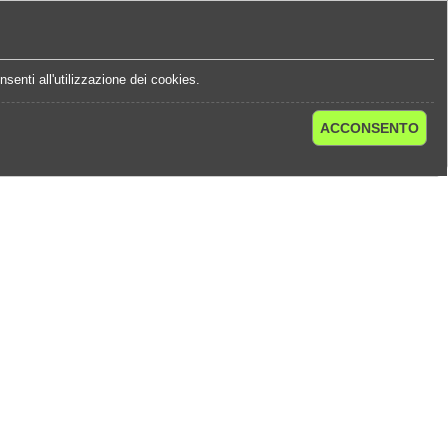
e
Statistiche Quote
Chi Siamo
Contatti
senti all'utilizzazione dei cookies.
ACCONSENTO