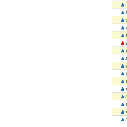
2
4
3
1
4
2
1
2
2
1
1
1
3
1
1
2