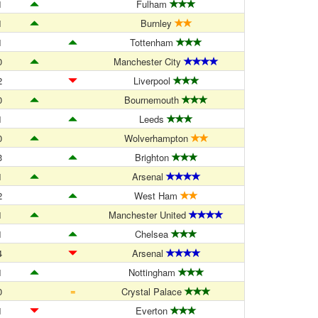
1
Fulham
1
Burnley
1
Tottenham
0
Manchester City
2
Liverpool
0
Bournemouth
1
Leeds
0
Wolverhampton
3
Brighton
1
Arsenal
2
West Ham
1
Manchester United
1
Chelsea
4
Arsenal
1
Nottingham
=
0
Crystal Palace
1
Everton