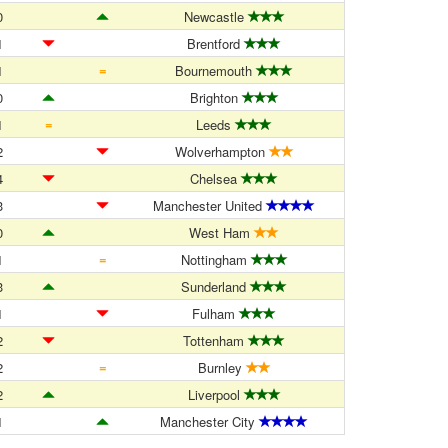
0
Newcastle
1
Brentford
=
1
Bournemouth
0
Brighton
=
1
Leeds
2
Wolverhampton
4
Chelsea
3
Manchester United
0
West Ham
=
1
Nottingham
3
Sunderland
1
Fulham
2
Tottenham
=
2
Burnley
2
Liverpool
1
Manchester City