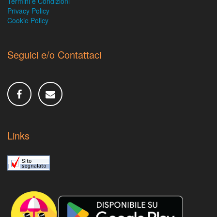
Termini e Condizioni
Privacy Policy
Cookie Policy
Seguici e/o Contattaci
Links