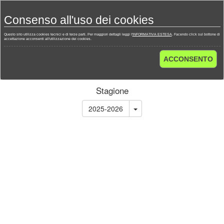
Toggl
Consenso all'uso dei cookies
navig
Questo sito utilizza cookies tecnici e di terze parti. Per maggiori dettagli leggi l'
INFORMATIVA ESTESA
. Facendo click sul bottone di
accettazione acconsenti all'utilizzazione dei cookies.
Home
Campionati
Inghilterra - Premier League 2025-2026
ACCONSENTO
Analisi Prossimo Turno
Stagione
2025-2026