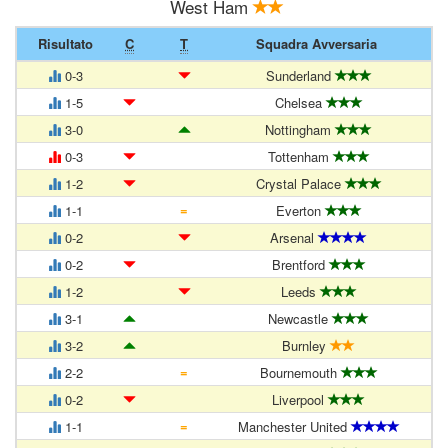
West Ham
Risultato
C
T
Squadra Avversaria
0-3
Sunderland
1-5
Chelsea
3-0
Nottingham
0-3
Tottenham
1-2
Crystal Palace
=
1-1
Everton
0-2
Arsenal
0-2
Brentford
1-2
Leeds
3-1
Newcastle
3-2
Burnley
=
2-2
Bournemouth
0-2
Liverpool
=
1-1
Manchester United