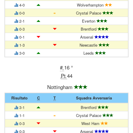
4-0
Wolverhampton
=
0-0
Crystal Palace
2-1
Everton
0-3
Brentford
0-1
Arsenal
1-3
Newcastle
3-0
Leeds
#
16 °
Pt
44
Nottingham
Risultato
C
T
Squadra Avversaria
3-1
Brentford
=
1-1
Crystal Palace
0-3
West Ham
0-3
Arsenal