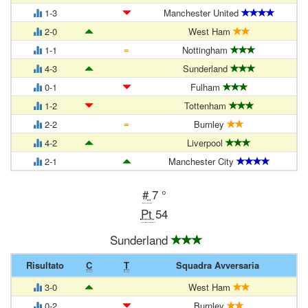
1-3
Manchester United
2-0
West Ham
=
1-1
Nottingham
4-3
Sunderland
0-1
Fulham
1-2
Tottenham
=
2-2
Burnley
4-2
Liverpool
2-1
Manchester City
#
7 °
Pt
54
Sunderland
Risultato
C
T
Squadra Avversaria
3-0
West Ham
0-2
Burnley