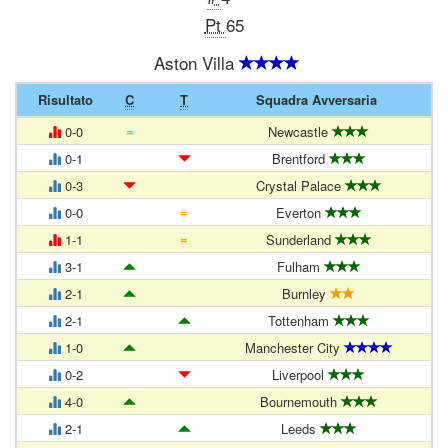
Pt
65
Aston Villa
Risultato
C
T
Squadra Avversaria
=
0-0
Newcastle
0-1
Brentford
0-3
Crystal Palace
=
0-0
Everton
=
1-1
Sunderland
3-1
Fulham
2-1
Burnley
2-1
Tottenham
1-0
Manchester City
0-2
Liverpool
4-0
Bournemouth
2-1
Leeds