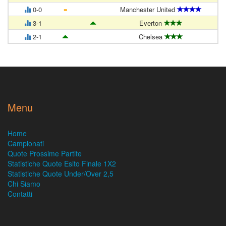
=
0-0
Manchester United
3-1
Everton
2-1
Chelsea
Menu
Home
Campionati
Quote Prossime Partite
Statistiche Quote Esito Finale 1X2
Statistiche Quote Under/Over 2,5
Chi Siamo
Contatti