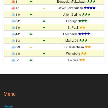
4-1
Borussia M'gladbach
=
1-1
Bayer Leverkusen
4-0
Union Berlino
3-2
Friburgo
5-0
St.Pauli
4-2
Stoccarda
4-3
Mainz 05
=
3-3
FC Heidenheim
1-0
Wolfsburg
5-1
Colonia
Menu
Home