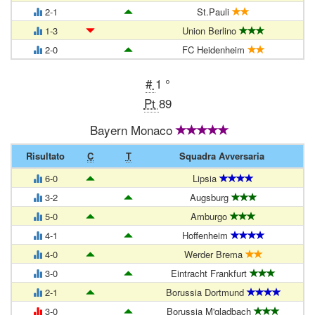
2-1
St.Pauli
1-3
Union Berlino
2-0
FC Heidenheim
#
1 °
Pt
89
Bayern Monaco
Risultato
C
T
Squadra Avversaria
6-0
Lipsia
3-2
Augsburg
5-0
Amburgo
4-1
Hoffenheim
4-0
Werder Brema
3-0
Eintracht Frankfurt
2-1
Borussia Dortmund
3-0
Borussia M'gladbach