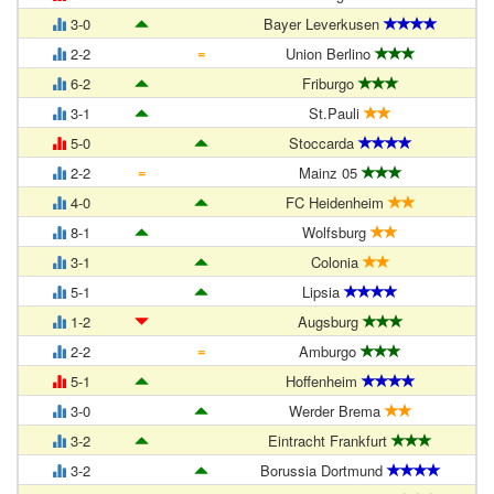
3-0
Bayer Leverkusen
=
2-2
Union Berlino
6-2
Friburgo
3-1
St.Pauli
5-0
Stoccarda
=
2-2
Mainz 05
4-0
FC Heidenheim
8-1
Wolfsburg
3-1
Colonia
5-1
Lipsia
1-2
Augsburg
=
2-2
Amburgo
5-1
Hoffenheim
3-0
Werder Brema
3-2
Eintracht Frankfurt
3-2
Borussia Dortmund