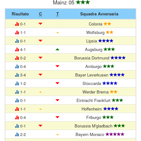
Mainz 05
Risultato
C
T
Squadra Avversaria
0-1
Colonia
=
1-1
Wolfsburg
0-1
Lipsia
4-1
Augsburg
0-2
Borussia Dortmund
0-4
Amburgo
3-4
Bayer Leverkusen
1-2
Stoccarda
=
1-1
Werder Brema
0-1
Eintracht Frankfurt
=
1-1
Hoffenheim
0-4
Friburgo
0-1
Borussia M'gladbach
=
2-2
Bayern Monaco