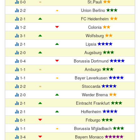
=
0-0
St.Pauli
=
2-2
Union Berlino
2-1
FC Heidenheim
1-2
Colonia
3-1
Wolfsburg
2-1
Lipsia
2-0
Augsburg
0-4
Borussia Dortmund
=
1-1
Amburgo
=
1-1
Bayer Leverkusen
=
2-2
Stoccarda
2-0
Werder Brema
2-1
Eintracht Frankfurt
2-1
Hoffenheim
0-1
Friburgo
=
1-1
Borussia M'gladbach
3-4
Bayern Monaco