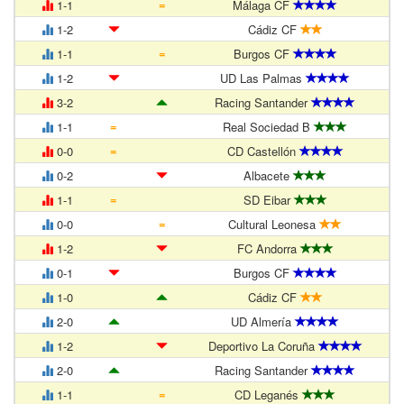
=
1-1
Málaga CF
1-2
Cádiz CF
=
1-1
Burgos CF
1-2
UD Las Palmas
3-2
Racing Santander
=
1-1
Real Sociedad B
=
0-0
CD Castellón
0-2
Albacete
=
1-1
SD Eibar
=
0-0
Cultural Leonesa
1-2
FC Andorra
0-1
Burgos CF
1-0
Cádiz CF
2-0
UD Almería
1-2
Deportivo La Coruña
2-0
Racing Santander
=
1-1
CD Leganés