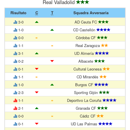
Real Valladolid
Risultato
C
T
Squadra Avversaria
3-0
AD Ceuta FC
1-0
CD Castellón
=
0-0
Córdoba CF
=
1-1
Real Zaragoza
3-1
UD Almería
0-2
Albacete
0-1
Cultural Leonesa
=
1-1
CD Mirandés
1-0
Burgos CF
2-3
Sporting Gijón
=
1-1
Deportivo La Coruña
2-1
Granada CF
=
0-0
Cádiz CF
0-1
UD Las Palmas