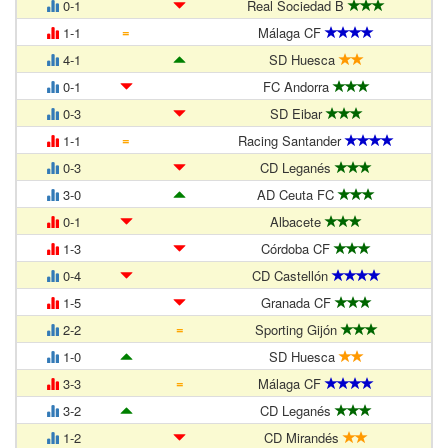
0-1
Real Sociedad B
=
1-1
Málaga CF
4-1
SD Huesca
0-1
FC Andorra
0-3
SD Eibar
=
1-1
Racing Santander
0-3
CD Leganés
3-0
AD Ceuta FC
0-1
Albacete
1-3
Córdoba CF
0-4
CD Castellón
1-5
Granada CF
=
2-2
Sporting Gijón
1-0
SD Huesca
=
3-3
Málaga CF
3-2
CD Leganés
1-2
CD Mirandés