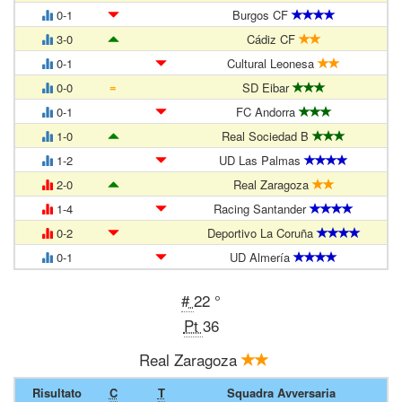
0-1
Burgos CF
3-0
Cádiz CF
0-1
Cultural Leonesa
=
0-0
SD Eibar
0-1
FC Andorra
1-0
Real Sociedad B
1-2
UD Las Palmas
2-0
Real Zaragoza
1-4
Racing Santander
0-2
Deportivo La Coruña
0-1
UD Almería
#
22 °
Pt
36
Real Zaragoza
Risultato
C
T
Squadra Avversaria