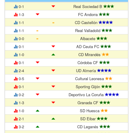
0-1
Real Sociedad B
1-3
FC Andorra
=
1-1
CD Castellón
=
1-1
Real Valladolid
=
0-0
Albacete
0-1
AD Ceuta FC
1-0
CD Mirandés
0-1
Córdoba CF
2-4
UD Almería
0-5
Cultural Leonesa
0-1
Sporting Gijón
0-2
Deportivo La Coruña
1-3
Granada CF
1-0
SD Huesca
2-1
SD Eibar
3-2
CD Leganés