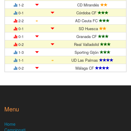
1-2
CD Mirandés
0-1
Córdoba CF
=
2-2
AD Ceuta FC
0-1
SD Huesca
0-1
Granada CF
0-2
Real Valladolid
1-3
Sporting Gijón
=
1-1
UD Las Palmas
0-2
Málaga CF
Menu
Home
Campionati