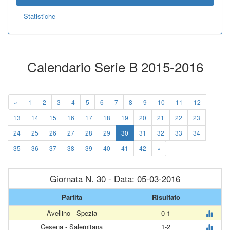
Statistiche
Calendario Serie B 2015-2016
«
1
2
3
4
5
6
7
8
9
10
11
12
13
14
15
16
17
18
19
20
21
22
23
24
25
26
27
28
29
30
31
32
33
34
35
36
37
38
39
40
41
42
»
Giornata N. 30 - Data: 05-03-2016
Partita
Risultato
Avellino - Spezia
0-1
Cesena - Salernitana
1-2