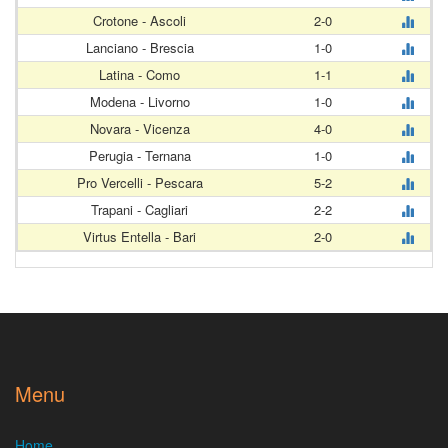
Crotone - Ascoli
2-0
Lanciano - Brescia
1-0
Latina - Como
1-1
Modena - Livorno
1-0
Novara - Vicenza
4-0
Perugia - Ternana
1-0
Pro Vercelli - Pescara
5-2
Trapani - Cagliari
2-2
Virtus Entella - Bari
2-0
Menu
Home