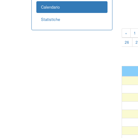
Calendario
Statistiche
«
1
26
2