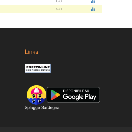
0-0
2-0
Links
Spiagge Sardegna