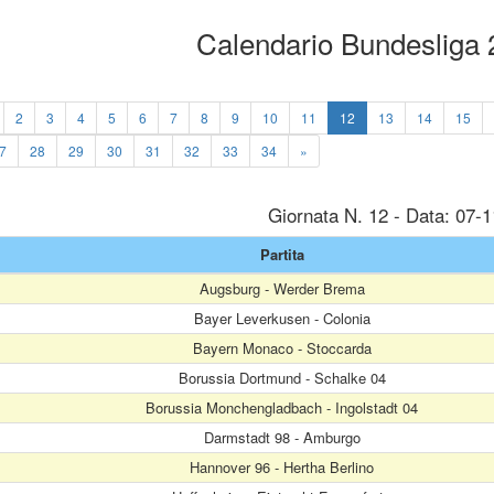
Calendario Bundesliga
2
3
4
5
6
7
8
9
10
11
12
13
14
15
7
28
29
30
31
32
33
34
»
Giornata N. 12 - Data: 07-
Partita
Augsburg - Werder Brema
Bayer Leverkusen - Colonia
Bayern Monaco - Stoccarda
Borussia Dortmund - Schalke 04
Borussia Monchengladbach - Ingolstadt 04
Darmstadt 98 - Amburgo
Hannover 96 - Hertha Berlino