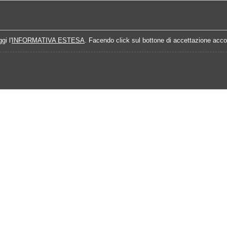
Home
Campionati
Quote Prossime Partit
gi l'
INFORMATIVA ESTESA
. Facendo click sul bottone di accettazione accon
016
Calendario