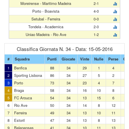
Moreirense - Maritimo Madeira
2-1
Porto - Boavista
4-0
Setubal - Ferreira
0-0
Tondela - Academica
2-0
Uniao Madeira - Rio Ave
1-2
Classifica Giornata N. 34 - Data: 15-05-2016
#
Squadra
Punti
Giocate
Vinte
Nulle
Perse
Gol
1
Benfica
88
34
29
1
4
2
Sporting Lisbona
86
34
27
5
2
3
Porto
73
34
23
4
7
4
Braga
58
34
16
10
8
5
FC Arouca
54
34
13
15
6
6
Rio Ave
50
34
14
8
12
7
Ferreira
49
34
13
10
11
8
Estoril
47
34
13
8
13
9
Belenenses
41
34
10
11
13