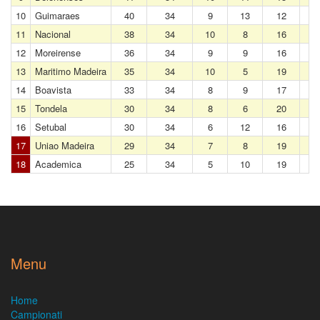
10
Guimaraes
40
34
9
13
12
11
Nacional
38
34
10
8
16
12
Moreirense
36
34
9
9
16
13
Maritimo Madeira
35
34
10
5
19
14
Boavista
33
34
8
9
17
15
Tondela
30
34
8
6
20
16
Setubal
30
34
6
12
16
17
Uniao Madeira
29
34
7
8
19
18
Academica
25
34
5
10
19
Menu
Home
Campionati