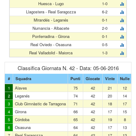
Huesca - Lugo
1-0
Llagostera - Real Saragozza
6-2
Mirandés - Leganés
0-1
Numancia - Albacete
2-0
Ponferradina - Girona
0-1
Real Oviedo - Osasuna
0-5
Real Valladolid - Maiorca
1-3
Classifica Giornata N. 42 - Data: 05-06-2016
#
Squadra
Punti
Giocate
Vinte
Nulle
1
Alaves
75
42
21
12
2
Leganés
74
42
20
14
3
Club Gimnàstic de Tarragona
71
42
18
17
4
Girona
66
42
17
15
5
Córdoba
65
42
19
8
6
Osasuna
64
42
17
13
7
Real Saragozza
64
42
17
13