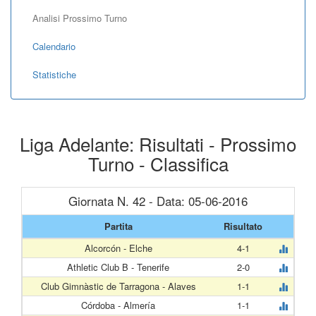
Analisi Prossimo Turno
Calendario
Statistiche
Liga Adelante: Risultati - Prossimo
Turno - Classifica
Giornata N. 42 - Data: 05-06-2016
Partita
Risultato
Alcorcón - Elche
4-1
Athletic Club B - Tenerife
2-0
Club Gimnàstic de Tarragona - Alaves
1-1
Córdoba - Almería
1-1