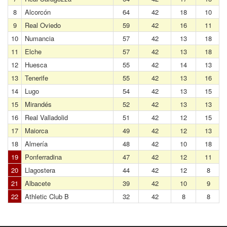
8
Alcorcón
64
42
18
10
9
Real Oviedo
59
42
16
11
10
Numancia
57
42
13
18
11
Elche
57
42
13
18
12
Huesca
55
42
14
13
13
Tenerife
55
42
13
16
14
Lugo
54
42
13
15
15
Mirandés
52
42
13
13
16
Real Valladolid
51
42
12
15
17
Maiorca
49
42
12
13
18
Almería
48
42
10
18
19
Ponferradina
47
42
12
11
20
Llagostera
44
42
12
8
21
Albacete
39
42
10
9
22
Athletic Club B
32
42
8
8