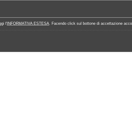
Home
Campionati
Quote Prossime Partit
gi l'
INFORMATIVA ESTESA
. Facendo click sul bottone di accettazione accon
Calendario