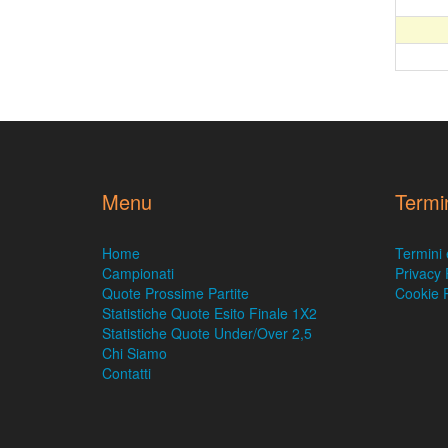
Menu
Termi
Home
Termini 
Campionati
Privacy 
Quote Prossime Partite
Cookie P
Statistiche Quote Esito Finale 1X2
Statistiche Quote Under/Over 2,5
Chi Siamo
Contatti