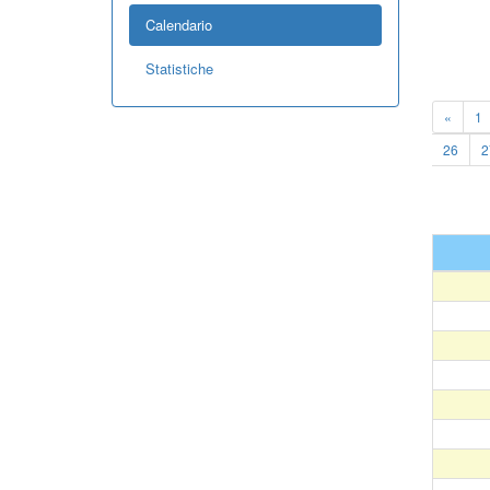
Calendario
Statistiche
«
1
26
2