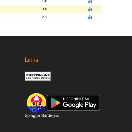
1-0
3-0
2-1
Links
Spiagge Sardegna