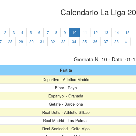
Calendario La Liga 2
2
3
4
5
6
7
8
9
10
11
12
13
14
15
7
28
29
30
31
32
33
34
35
36
37
38
»
Giornata N. 10 - Data: 01-
Partita
Deportivo - Atletico Madrid
Eibar - Rayo
Espanyol - Granada
Getafe - Barcellona
Real Betis - Athletic Bilbao
Real Madrid - Las Palmas
Real Sociedad - Celta Vigo