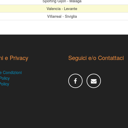
Sporting Gijon - Malaga
Valencia - Levante
Villarreal - Siviglia
ni e Privacy
Seguici e/o Contattaci
e Condizioni
Policy
olicy