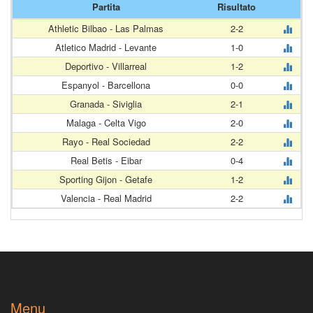
Partita
Risultato
Athletic Bilbao - Las Palmas
2-2
Atletico Madrid - Levante
1-0
Deportivo - Villarreal
1-2
Espanyol - Barcellona
0-0
Granada - Siviglia
2-1
Malaga - Celta Vigo
2-0
Rayo - Real Sociedad
2-2
Real Betis - Eibar
0-4
Sporting Gijon - Getafe
1-2
Valencia - Real Madrid
2-2
Menu