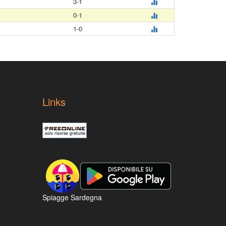
3-1
0-1
1-0
Links
Spiagge Sardegna