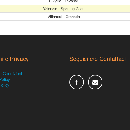
Siviglia - Levante
Valencia - Sporting Gijon
Villarreal - Granada
ni e Privacy
Seguici e/o Contattaci
e Condizioni
Policy
olicy