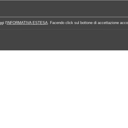
Home
Campionati
Quote Prossime Partit
gi l'
INFORMATIVA ESTESA
. Facendo click sul bottone di accettazione accon
Calendario