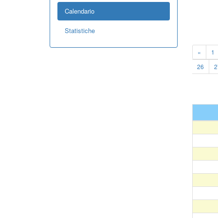
Calendario
Statistiche
«
1
26
2