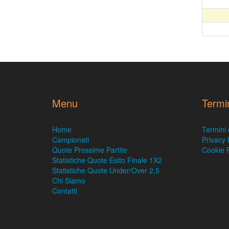
Menu
Termi
Home
Termini 
Campionati
Privacy 
Quote Prossime Partite
Cookie P
Statistiche Quote Esito Finale 1X2
Statistiche Quote Under/Over 2,5
Chi Siamo
Contatti