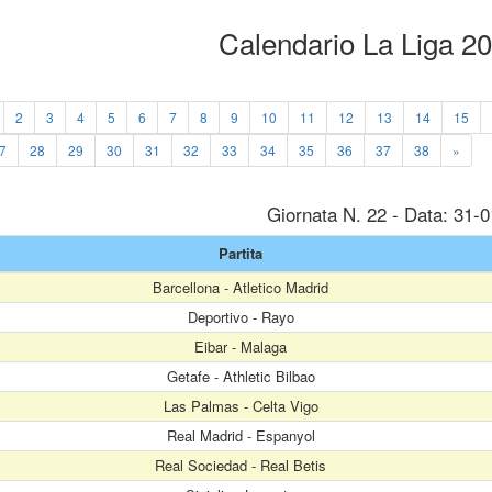
Calendario La Liga 2
2
3
4
5
6
7
8
9
10
11
12
13
14
15
7
28
29
30
31
32
33
34
35
36
37
38
»
Giornata N. 22 - Data: 31-
Partita
Barcellona - Atletico Madrid
Deportivo - Rayo
Eibar - Malaga
Getafe - Athletic Bilbao
Las Palmas - Celta Vigo
Real Madrid - Espanyol
Real Sociedad - Real Betis