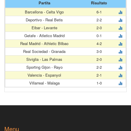
Partita
Risultato
Barcellona - Celta Vigo
6-1
Deportivo - Real Betis
2-2
Eibar - Levante
2-0
Getafe - Atletico Madrid
0-1
Real Madrid - Athletic Bilbao
4-2
Real Sociedad - Granada
3-0
Siviglia - Las Palmas
2-0
Sporting Gijon - Rayo
2-2
Valencia - Espanyol
2-1
Villarreal - Malaga
1-0
Menu