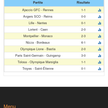
Partita
Risultato
Ajaccio GFC - Rennes
1-1
Angers SCO - Reims
0-0
Lille - Nantes
0-1
Lorient - Caen
2-0
Montpellier - Monaco
2-3
Nizza - Bordeaux
6-1
Olympique Lione - Bastia
2-0
Paris Saint-Germain - Guingamp
3-0
Tolosa - Olympique Marsiglia
1-1
Troyes - Saint-Étienne
0-1
Menu