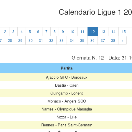
Calendario Ligue 1 2
2
3
4
5
6
7
8
9
10
11
12
13
14
15
7
28
29
30
31
32
33
34
35
36
37
38
»
Giornata N. 12 - Data: 31-
Partita
Ajaccio GFC - Bordeaux
Bastia - Caen
Guingamp - Lorient
Monaco - Angers SCO
Nantes - Olympique Marsiglia
Nizza - Lille
Rennes - Paris Saint-Germain