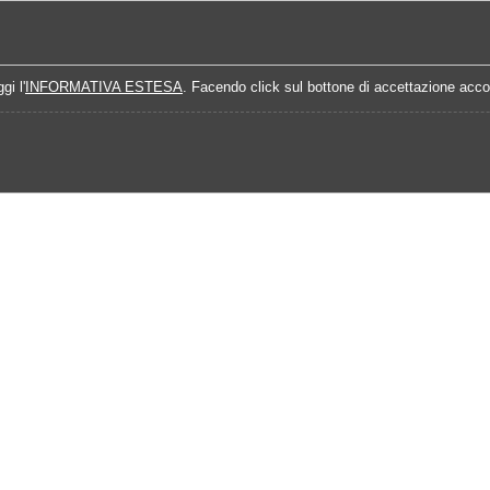
Home
Campionati
Quote Prossime Partit
gi l'
INFORMATIVA ESTESA
. Facendo click sul bottone di accettazione accon
Calendario