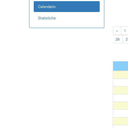
Calendario
Statistiche
«
1
26
2