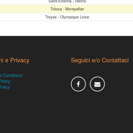
Saint-Étienne - Reims
Tolosa - Montpellier
Troyes - Olympique Lione
ni e Privacy
Seguici e/o Contattaci
e Condizioni
Policy
olicy