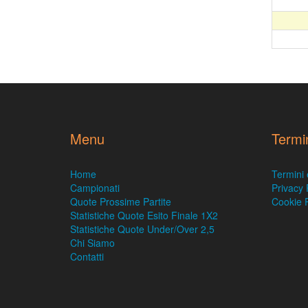
Menu
Termi
Home
Termini 
Campionati
Privacy 
Quote Prossime Partite
Cookie P
Statistiche Quote Esito Finale 1X2
Statistiche Quote Under/Over 2,5
Chi Siamo
Contatti