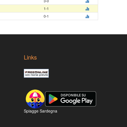
3-0
1-1
0-1
Links
Spiagge Sardegna