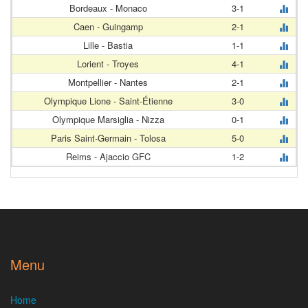
Bordeaux - Monaco
3-1
Caen - Guingamp
2-1
Lille - Bastia
1-1
Lorient - Troyes
4-1
Montpellier - Nantes
2-1
Olympique Lione - Saint-Étienne
3-0
Olympique Marsiglia - Nizza
0-1
Paris Saint-Germain - Tolosa
5-0
Reims - Ajaccio GFC
1-2
Menu
Home