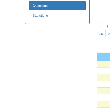
Calendario
Statistiche
«
1
26
2