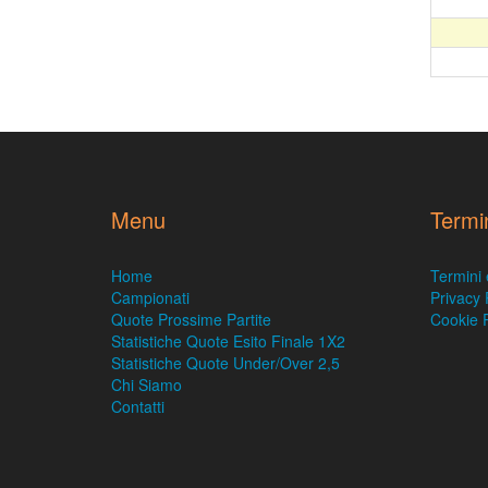
Menu
Termi
Home
Termini 
Campionati
Privacy 
Quote Prossime Partite
Cookie P
Statistiche Quote Esito Finale 1X2
Statistiche Quote Under/Over 2,5
Chi Siamo
Contatti