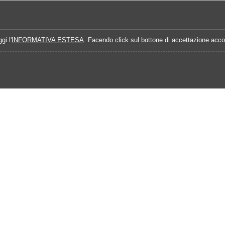
Home
Campionati
Quote Prossime Partit
gi l'
INFORMATIVA ESTESA
. Facendo click sul bottone di accettazione accon
Calendario