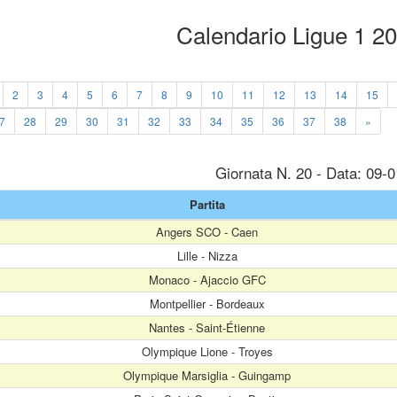
Calendario Ligue 1 2
2
3
4
5
6
7
8
9
10
11
12
13
14
15
7
28
29
30
31
32
33
34
35
36
37
38
»
Giornata N. 20 - Data: 09-
Partita
Angers SCO - Caen
Lille - Nizza
Monaco - Ajaccio GFC
Montpellier - Bordeaux
Nantes - Saint-Étienne
Olympique Lione - Troyes
Olympique Marsiglia - Guingamp