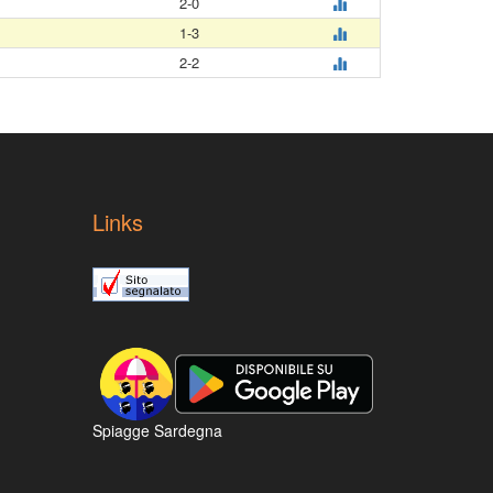
2-0
1-3
2-2
Links
Spiagge Sardegna