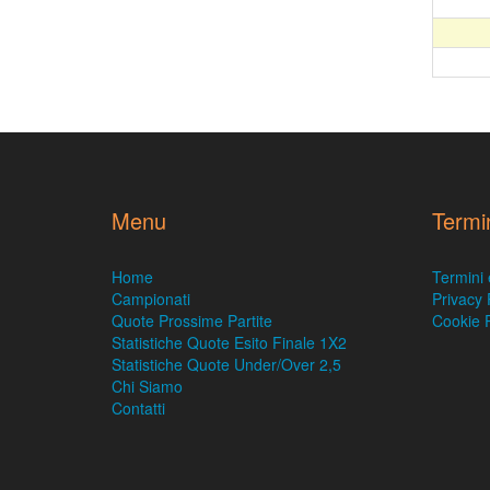
Menu
Termi
Home
Termini 
Campionati
Privacy 
Quote Prossime Partite
Cookie P
Statistiche Quote Esito Finale 1X2
Statistiche Quote Under/Over 2,5
Chi Siamo
Contatti