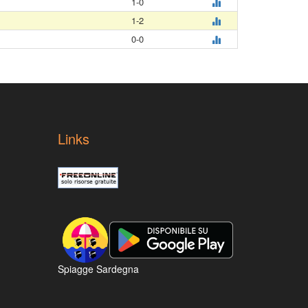
1-0
1-2
0-0
Links
Spiagge Sardegna