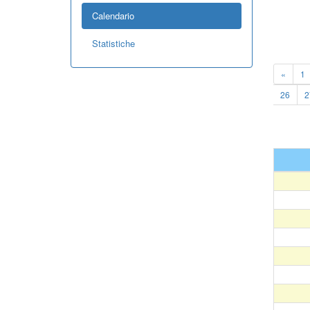
Calendario
Statistiche
«
1
26
2