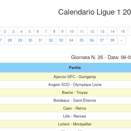
Calendario Ligue 1 2
2
3
4
5
6
7
8
9
10
11
12
13
14
15
7
28
29
30
31
32
33
34
35
36
37
38
»
Giornata N. 25 - Data: 06-
Partita
Ajaccio GFC - Guingamp
Angers SCO - Olympique Lione
Bastia - Troyes
Bordeaux - Saint-Étienne
Caen - Reims
Lille - Rennes
Lorient - Montpellier