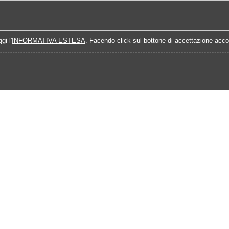
Home
Campionati
Quote Prossime Partit
gi l'
INFORMATIVA ESTESA
. Facendo click sul bottone di accettazione accon
Calendario