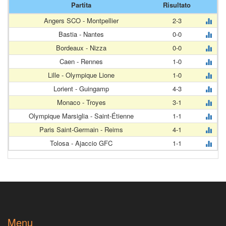
Partita
Risultato
Angers SCO - Montpellier
2-3
Bastia - Nantes
0-0
Bordeaux - Nizza
0-0
Caen - Rennes
1-0
Lille - Olympique Lione
1-0
Lorient - Guingamp
4-3
Monaco - Troyes
3-1
Olympique Marsiglia - Saint-Étienne
1-1
Paris Saint-Germain - Reims
4-1
Tolosa - Ajaccio GFC
1-1
Menu