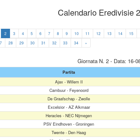
Calendario Eredivisie
2
3
4
5
6
7
8
9
10
11
12
13
14
15
7
28
29
30
31
32
33
34
»
Giornata N. 2 - Data: 16-0
Partita
Ajax - Willem II
Cambuur - Feyenoord
De Graafschap - Zwolle
Excelsior - AZ Alkmaar
Heracles - NEC Nijmegen
PSV Eindhoven - Groningen
Twente - Den Haag