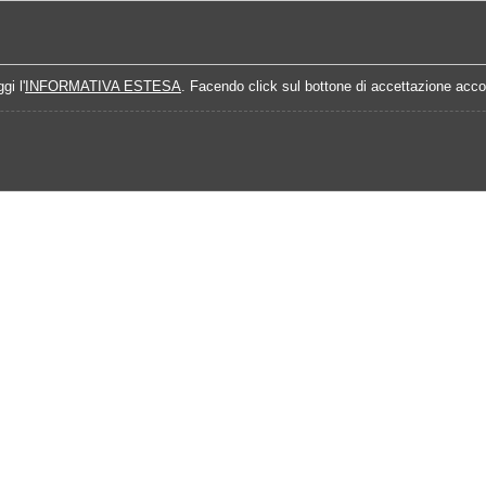
Home
Campionati
Quote Prossime Partit
gi l'
INFORMATIVA ESTESA
. Facendo click sul bottone di accettazione accon
Calendario