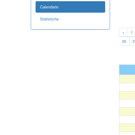
Calendario
Statistiche
«
1
26
2