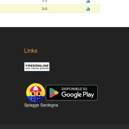
1-1
3-0
Links
Spiagge Sardegna