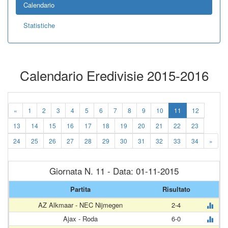
Calendario
Statistiche
Calendario Eredivisie 2015-2016
«
1
2
3
4
5
6
7
8
9
10
11
12
13
14
15
16
17
18
19
20
21
22
23
24
25
26
27
28
29
30
31
32
33
34
»
Giornata N. 11 - Data: 01-11-2015
Partita
Risultato
AZ Alkmaar - NEC Nijmegen
2-4
Ajax - Roda
6-0