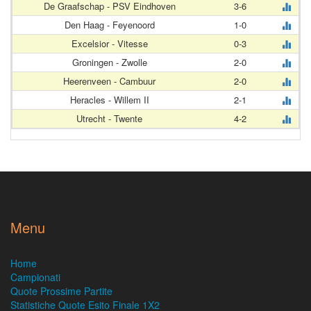
De Graafschap - PSV Eindhoven
3-6
Den Haag - Feyenoord
1-0
Excelsior - Vitesse
0-3
Groningen - Zwolle
2-0
Heerenveen - Cambuur
2-0
Heracles - Willem II
2-1
Utrecht - Twente
4-2
Menu
Home
Campionati
Quote Prossime Partite
Statistiche Quote Esito Finale 1X2