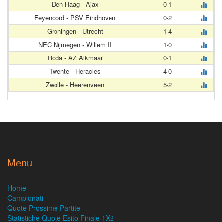
Den Haag - Ajax
0-1
Feyenoord - PSV Eindhoven
0-2
Groningen - Utrecht
1-4
NEC Nijmegen - Willem II
1-0
Roda - AZ Alkmaar
0-1
Twente - Heracles
4-0
Zwolle - Heerenveen
5-2
Menu
Home
Campionati
Quote Prossime Partite
Statistiche Quote Esito Finale 1X2