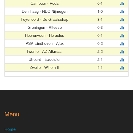
Cambuur - Roda
0-1
Den Haag - NEC Nijmegen
1-0
Feyenoord - De Graafschap
3-1
Groningen - Vitesse
0-3
Heerenveen - Heracles
0-1
PSV Eindhoven - Ajax
0-2
Twente - AZ Alkmaar
2-2
Utrecht - Excelsior
2-1
Zwolle - Willem II
4-1
Menu
Home