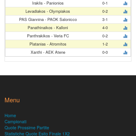
Iraklis - Panionios
0-1
Levadiakos - Olympiakos
0-2
PAS Giannina - PAOK Salonicco
3-1
Panathinaikos - Kalloni
4-0
Panthrakikos - Veria FC
0-2
Platanias - Atromitos
1-2
Xanthi - AEK Atene
0-0
Menu
Home
Campionati
Quote Prossime Partite
Statistiche Quote Esito Finale 1X2