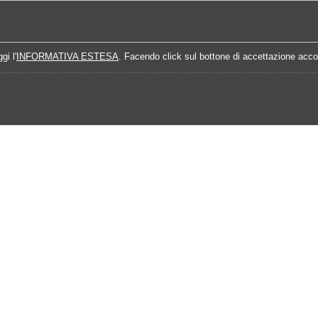
Home
Campionati
Quote Prossime Partit
gi l'
INFORMATIVA ESTESA
. Facendo click sul bottone di accettazione accon
015-2016
Calendario