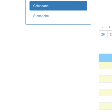
Calendario
Statistiche
«
1
26
2