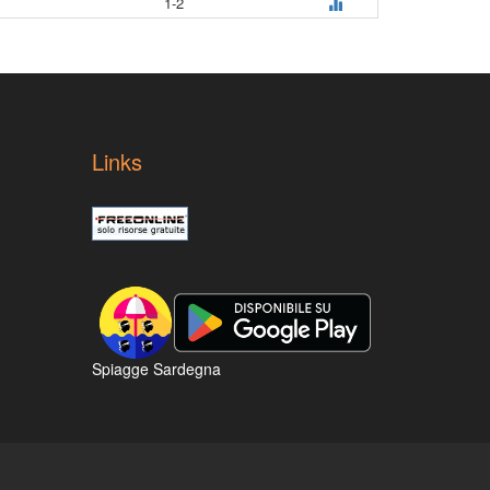
1-2
Links
Spiagge Sardegna