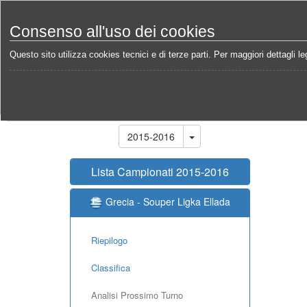
Consenso all'uso dei cookies
Questo sito utilizza cookies tecnici e di terze parti. Per maggiori dettagli leg
Home
Campionati
Grecia - Souper Ligka Ellada 2
Stagione
2015-2016
Lista Campionati 2015-2016
Grecia - Souper Ligka Ellada
Riepilogo
Classifica
Analisi Prossimo Turno