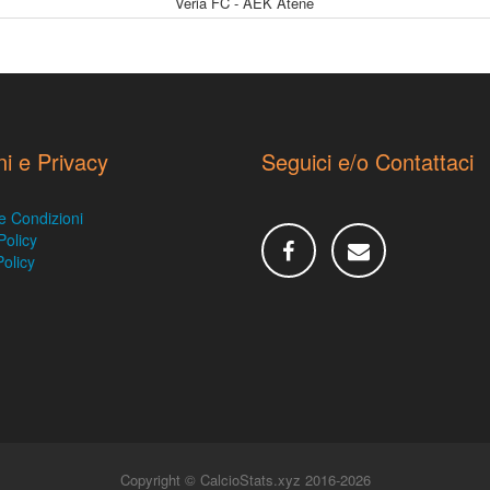
Veria FC - AEK Atene
ni e Privacy
Seguici e/o Contattaci
e Condizioni
Policy
olicy
Copyright © CalcioStats.xyz 2016-2026