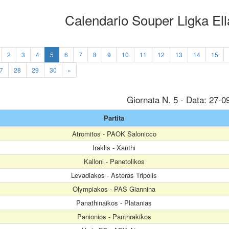
Calendario Souper Ligka El
2
3
4
5
6
7
8
9
10
11
12
13
14
15
7
28
29
30
»
Giornata N. 5 - Data: 27-0
Partita
Atromitos - PAOK Salonicco
Iraklis - Xanthi
Kalloni - Panetolikos
Levadiakos - Asteras Tripolis
Olympiakos - PAS Giannina
Panathinaikos - Platanias
Panionios - Panthrakikos