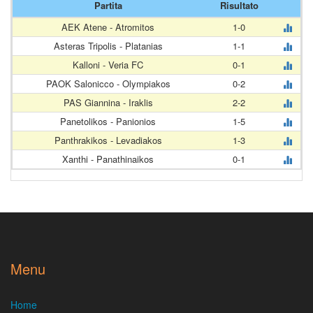
Partita
Risultato
AEK Atene - Atromitos
1-0
Asteras Tripolis - Platanias
1-1
Kalloni - Veria FC
0-1
PAOK Salonicco - Olympiakos
0-2
PAS Giannina - Iraklis
2-2
Panetolikos - Panionios
1-5
Panthrakikos - Levadiakos
1-3
Xanthi - Panathinaikos
0-1
Menu
Home