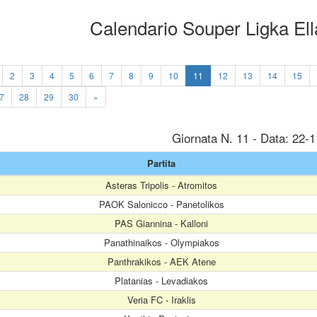
Calendario Souper Ligka El
2
3
4
5
6
7
8
9
10
11
12
13
14
15
7
28
29
30
»
Giornata N. 11 - Data: 22-
Partita
Asteras Tripolis - Atromitos
PAOK Salonicco - Panetolikos
PAS Giannina - Kalloni
Panathinaikos - Olympiakos
Panthrakikos - AEK Atene
Platanias - Levadiakos
Veria FC - Iraklis