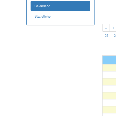
Calendario
Statistiche
«
1
26
2