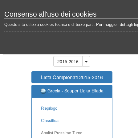
Consenso all'uso dei cookies
Questo sito utilizza cookies tecnici e di terze parti. Per maggiori dettagli leg
Home
Campionati
Grecia - Souper Ligka Ellada 2
Stagione
2015-2016
Lista Campionati 2015-2016
Grecia - Souper Ligka Ellada
Riepilogo
Classifica
Analisi Prossimo Turno