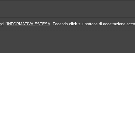
Home
Campionati
Quote Prossime Partit
gi l'
INFORMATIVA ESTESA
. Facendo click sul bottone di accettazione accon
015-2016
Calendario